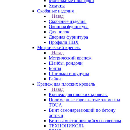
Монтажные площадки
Хомуты
Скобяные изделия
Назад
Скобяные изделия
Оконная фурнитура
Для полок
Дверная фурнитура
Профили ПВХ
Метрический крепеж
Назад
Метрический крепеж
Шайбы, рондоли
Болты
Шпильки и шурупы
Гайки
Крепеж для плоских кровель
Назад
Крепеж для плоских кровель
Полимерные тарельчатые элементы
TOUA
Винт самонарезающий по бетону
острый
Винт самостопорящийся со сверлом
ТЕХНОНИКОЛЬ