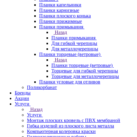
Планки капельники
Планки карнизные
Планки плоского конька
Планки прижимные
Планки примыкания
Назад
Планки примыкания
Для гибкой черепицы
Для металлочерепицы
Планки торцевые (ветровые)
Назад
Планки торцевые (ветровые)
Торцевые для гибкой черепицы
Торцевые для металлочерепицы
Планки угловые для отливов
Поликорбанат
Бренды
Акции
Услуги
Назад
Услуги
Монтаж плоских кровель с ПВХ мембраной
Гибка изделий из плоского листа металла
Компьютерная колеровка краски
Гидроизоляционные работы