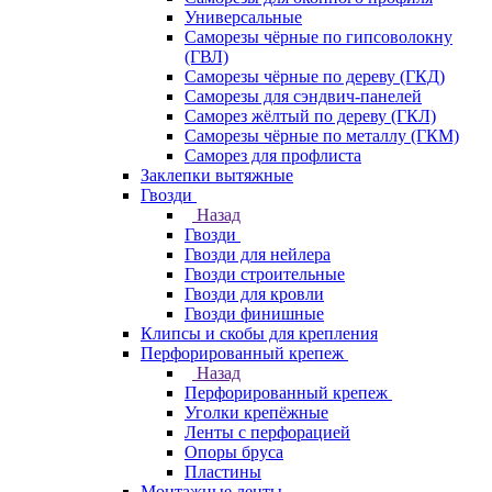
Универсальные
Саморезы чёрные по гипсоволокну
(ГВЛ)
Саморезы чёрные по дереву (ГКД)
Саморезы для сэндвич-панелей
Саморез жёлтый по дереву (ГКЛ)
Саморезы чёрные по металлу (ГКМ)
Саморез для профлиста
Заклепки вытяжные
Гвозди
Назад
Гвозди
Гвозди для нейлера
Гвозди строительные
Гвозди для кровли
Гвозди финишные
Клипсы и скобы для крепления
Перфорированный крепеж
Назад
Перфорированный крепеж
Уголки крепёжные
Ленты с перфорацией
Опоры бруса
Пластины
Монтажные ленты