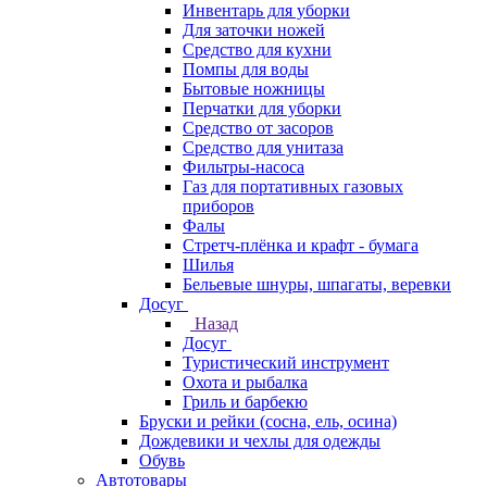
Инвентарь для уборки
Для заточки ножей
Средство для кухни
Помпы для воды
Бытовые ножницы
Перчатки для уборки
Средство от засоров
Средство для унитаза
Фильтры-насоса
Газ для портативных газовых
приборов
Фалы
Стретч-плёнка и крафт - бумага
Шилья
Бельевые шнуры, шпагаты, веревки
Досуг
Назад
Досуг
Туристический инструмент
Охота и рыбалка
Гриль и барбекю
Бруски и рейки (сосна, ель, осина)
Дождевики и чехлы для одежды
Обувь
Автотовары