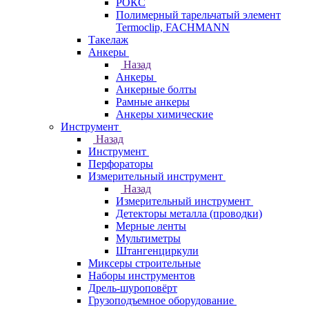
РОКС
Полимерный тарельчатый элемент
Termoclip, FACHMANN
Такелаж
Анкеры
Назад
Анкеры
Анкерные болты
Рамные анкеры
Анкеры химические
Инструмент
Назад
Инструмент
Перфораторы
Измерительный инструмент
Назад
Измерительный инструмент
Детекторы металла (проводки)
Мерные ленты
Мультиметры
Штангенциркули
Миксеры строительные
Наборы инструментов
Дрель-шуроповёрт
Грузоподъемное оборудование