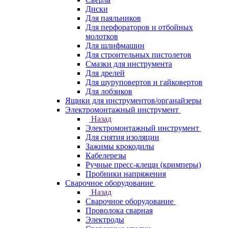
Диски
Для паяльников
Для перфораторов и отбойных
молотков
Для шлифмашин
Для строительных пистолетов
Смазки для инструмента
Для дрелей
Для шуруповертов и гайковертов
Для лобзиков
Ящики для инструментов/органайзеры
Электромонтажный инструмент
Назад
Электромонтажный инструмент
Для снятия изоляции
Зажимы крокодилы
Кабелерезы
Ручные пресс-клещи (кримперы)
Пробники напряжения
Сварочное оборудование
Назад
Сварочное оборудование
Проволока сварная
Электроды