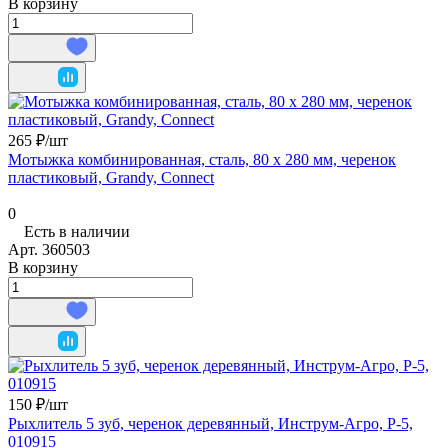
В корзину
265 ₽/
шт
Мотыжка комбинированная, сталь, 80 х 280 мм, черенок
пластиковый, Grandy, Connect
0
Есть в наличии
Арт.
360503
В корзину
150 ₽/
шт
Рыхлитель 5 зуб, черенок деревянный, Инструм-Агро, Р-5,
010915