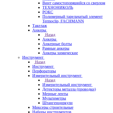
Винт самостопорящийся со сверлом
ТЕХНОНИКОЛЬ
РОКС
Полимерный тарельчатый элемент
Termoclip, FACHMANN
Такелаж
Анкеры
Назад
Анкеры
Анкерные болты
Рамные анкеры
Анкеры химические
Инструмент
Назад
Инструмент
Перфораторы
Измерительный инструмент
Назад
Измерительный инструмент
Детекторы металла (проводки)
Мерные ленты
Мультиметры
Штангенциркули
Миксеры строительные
Наборы инструментов