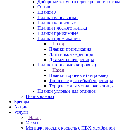
Доборные элементы для кровли и фасада
Отливы
Планки J
Планки капельники
Планки карнизные
Планки плоского конька
Планки прижимные
Планки примыкания
Назад
Планки примыкания
Для гибкой черепицы
Для металлочерепицы
Планки торцевые (ветровые)
Назад
Планки торцевые (ветровые)
Торцевые для гибкой черепицы
Торцевые для металлочерепицы
Планки угловые для отливов
Поликорбанат
Бренды
Акции
Услуги
Назад
Услуги
Монтаж плоских кровель с ПВХ мембраной