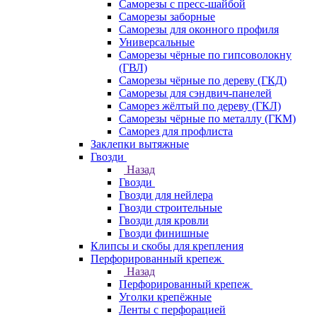
Саморезы с пресс-шайбой
Саморезы заборные
Саморезы для оконного профиля
Универсальные
Саморезы чёрные по гипсоволокну
(ГВЛ)
Саморезы чёрные по дереву (ГКД)
Саморезы для сэндвич-панелей
Саморез жёлтый по дереву (ГКЛ)
Саморезы чёрные по металлу (ГКМ)
Саморез для профлиста
Заклепки вытяжные
Гвозди
Назад
Гвозди
Гвозди для нейлера
Гвозди строительные
Гвозди для кровли
Гвозди финишные
Клипсы и скобы для крепления
Перфорированный крепеж
Назад
Перфорированный крепеж
Уголки крепёжные
Ленты с перфорацией