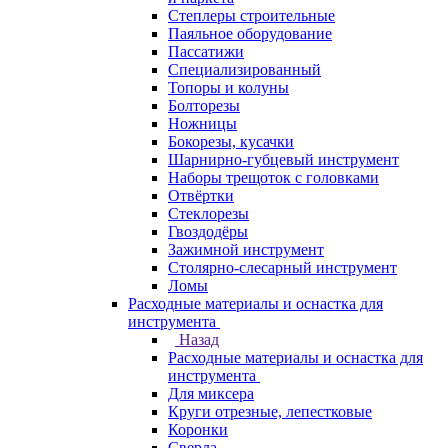
Степлеры строительные
Паяльное оборудование
Пассатижи
Специализированный
Топоры и колуны
Болторезы
Ножницы
Бокорезы, кусачки
Шарнирно-губцевый инструмент
Наборы трещоток с головками
Отвёртки
Стеклорезы
Гвоздодёры
Зажимной инструмент
Столярно-слесарный инструмент
Ломы
Расходные материалы и оснастка для
инструмента
Назад
Расходные материалы и оснастка для
инструмента
Для миксера
Круги отрезные, лепестковые
Коронки
Сверла