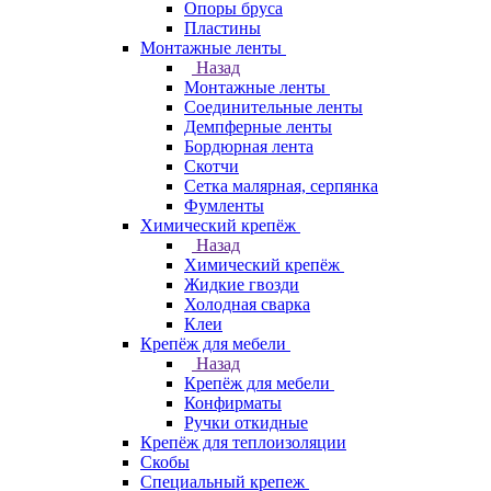
Опоры бруса
Пластины
Монтажные ленты
Назад
Монтажные ленты
Соединительные ленты
Демпферные ленты
Бордюрная лента
Скотчи
Сетка малярная, серпянка
Фумленты
Химический крепёж
Назад
Химический крепёж
Жидкие гвозди
Холодная сварка
Клеи
Крепёж для мебели
Назад
Крепёж для мебели
Конфирматы
Ручки откидные
Крепёж для теплоизоляции
Скобы
Специальный крепеж