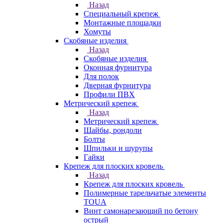
Назад
Специальный крепеж
Монтажные площадки
Хомуты
Скобяные изделия
Назад
Скобяные изделия
Оконная фурнитура
Для полок
Дверная фурнитура
Профили ПВХ
Метрический крепеж
Назад
Метрический крепеж
Шайбы, рондоли
Болты
Шпильки и шурупы
Гайки
Крепеж для плоских кровель
Назад
Крепеж для плоских кровель
Полимерные тарельчатые элементы
TOUA
Винт самонарезающий по бетону
острый