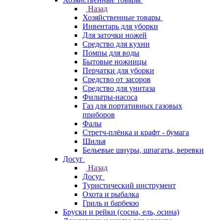
Назад
Хозяйственные товары
Инвентарь для уборки
Для заточки ножей
Средство для кухни
Помпы для воды
Бытовые ножницы
Перчатки для уборки
Средство от засоров
Средство для унитаза
Фильтры-насоса
Газ для портативных газовых
приборов
Фалы
Стретч-плёнка и крафт - бумага
Шилья
Бельевые шнуры, шпагаты, веревки
Досуг
Назад
Досуг
Туристический инструмент
Охота и рыбалка
Гриль и барбекю
Бруски и рейки (сосна, ель, осина)