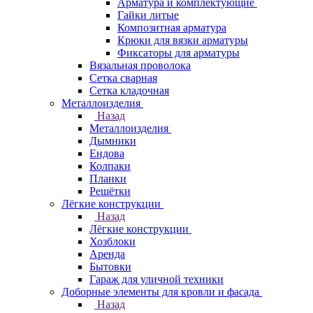
Арматура и комплектующие
Гайки литые
Композитная арматура
Крюки для вязки арматуры
Фиксаторы для арматуры
Вязальная проволока
Сетка сварная
Сетка кладочная
Металлоизделия
Назад
Металлоизделия
Дымники
Ендова
Колпаки
Планки
Решётки
Лёгкие конструкции
Назад
Лёгкие конструкции
Хозблоки
Аренда
Бытовки
Гараж для уличной техники
Доборные элементы для кровли и фасада
Назад