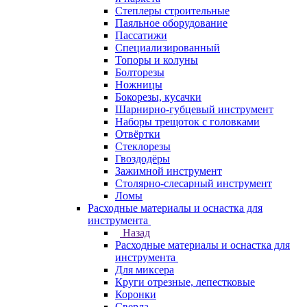
Степлеры строительные
Паяльное оборудование
Пассатижи
Специализированный
Топоры и колуны
Болторезы
Ножницы
Бокорезы, кусачки
Шарнирно-губцевый инструмент
Наборы трещоток с головками
Отвёртки
Стеклорезы
Гвоздодёры
Зажимной инструмент
Столярно-слесарный инструмент
Ломы
Расходные материалы и оснастка для
инструмента
Назад
Расходные материалы и оснастка для
инструмента
Для миксера
Круги отрезные, лепестковые
Коронки
Сверла