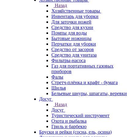
Назад
Хозяйственные товары
Инвентарь для уборки
Для заточки ножей
Средство для кухни
Помпы для воды
Бытовые ножницы
Перчатки для уборки
Средство от засоров
Средство для унитаза
Фильтры-насоса
Газ для портативных газовых
приборов
Фалы
Стретч-плёнка и крафт - бумага
Шилья
Бельевые шнуры, шпагаты, веревки
Досуг
Назад
Досуг
Туристический инструмент
Охота и рыбалка
Гриль и барбекю
Бруски и рейки (сосна, ель, осина)