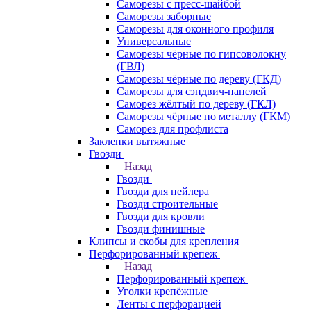
Саморезы с пресс-шайбой
Саморезы заборные
Саморезы для оконного профиля
Универсальные
Саморезы чёрные по гипсоволокну
(ГВЛ)
Саморезы чёрные по дереву (ГКД)
Саморезы для сэндвич-панелей
Саморез жёлтый по дереву (ГКЛ)
Саморезы чёрные по металлу (ГКМ)
Саморез для профлиста
Заклепки вытяжные
Гвозди
Назад
Гвозди
Гвозди для нейлера
Гвозди строительные
Гвозди для кровли
Гвозди финишные
Клипсы и скобы для крепления
Перфорированный крепеж
Назад
Перфорированный крепеж
Уголки крепёжные
Ленты с перфорацией