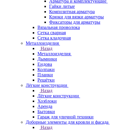
Арматура и комплектующие
Гайки литые
Композитная арматура
Крюки для вязки арматуры
Фиксаторы для арматуры
Вязальная проволока
Сетка сварная
Сетка кладочная
Металлоизделия
Назад
Металлоизделия
Дымники
Ендова
Колпаки
Планки
Решётки
Лёгкие конструкции
Назад
Лёгкие конструкции
Хозблоки
Аренда
Бытовки
Гараж для уличной техники
Доборные элементы для кровли и фасада
Назад