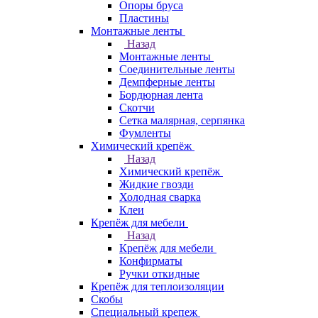
Опоры бруса
Пластины
Монтажные ленты
Назад
Монтажные ленты
Соединительные ленты
Демпферные ленты
Бордюрная лента
Скотчи
Сетка малярная, серпянка
Фумленты
Химический крепёж
Назад
Химический крепёж
Жидкие гвозди
Холодная сварка
Клеи
Крепёж для мебели
Назад
Крепёж для мебели
Конфирматы
Ручки откидные
Крепёж для теплоизоляции
Скобы
Специальный крепеж