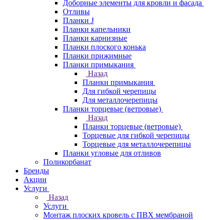
Доборные элементы для кровли и фасада
Отливы
Планки J
Планки капельники
Планки карнизные
Планки плоского конька
Планки прижимные
Планки примыкания
Назад
Планки примыкания
Для гибкой черепицы
Для металлочерепицы
Планки торцевые (ветровые)
Назад
Планки торцевые (ветровые)
Торцевые для гибкой черепицы
Торцевые для металлочерепицы
Планки угловые для отливов
Поликорбанат
Бренды
Акции
Услуги
Назад
Услуги
Монтаж плоских кровель с ПВХ мембраной