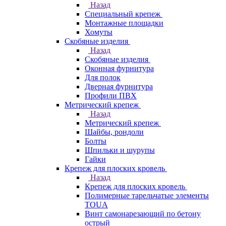
Назад
Специальный крепеж
Монтажные площадки
Хомуты
Скобяные изделия
Назад
Скобяные изделия
Оконная фурнитура
Для полок
Дверная фурнитура
Профили ПВХ
Метрический крепеж
Назад
Метрический крепеж
Шайбы, рондоли
Болты
Шпильки и шурупы
Гайки
Крепеж для плоских кровель
Назад
Крепеж для плоских кровель
Полимерные тарельчатые элементы
TOUA
Винт самонарезающий по бетону
острый