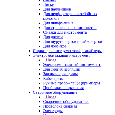
Диски
Для паяльников
Для перфораторов и отбойных
молотков
Для шлифмашин
Для строительных пистолетов
Смазки для инструмента
Для дрелей
Для шуруповертов и гайковертов
Для лобзиков
Ящики для инструментов/органайзеры
Электромонтажный инструмент
Назад
Электромонтажный инструмент
Для снятия изоляции
Зажимы крокодилы
Кабелерезы
Ручные пресс-клещи (кримперы)
Пробники напряжения
Сварочное оборудование
Назад
Сварочное оборудование
Проволока сварная
Электроды