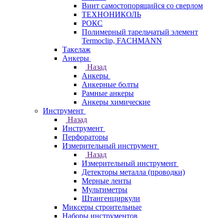
Винт самостопорящийся со сверлом
ТЕХНОНИКОЛЬ
РОКС
Полимерный тарельчатый элемент
Termoclip, FACHMANN
Такелаж
Анкеры
Назад
Анкеры
Анкерные болты
Рамные анкеры
Анкеры химические
Инструмент
Назад
Инструмент
Перфораторы
Измерительный инструмент
Назад
Измерительный инструмент
Детекторы металла (проводки)
Мерные ленты
Мультиметры
Штангенциркули
Миксеры строительные
Наборы инструментов