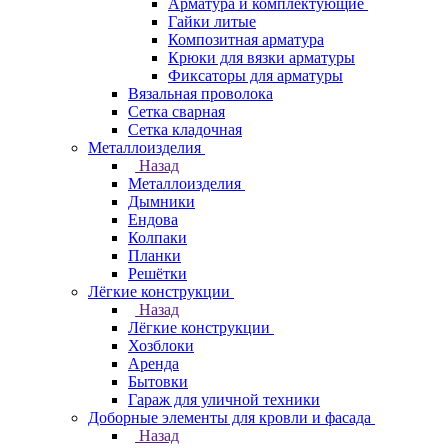
Арматура и комплектующие
Гайки литые
Композитная арматура
Крюки для вязки арматуры
Фиксаторы для арматуры
Вязальная проволока
Сетка сварная
Сетка кладочная
Металлоизделия
Назад
Металлоизделия
Дымники
Ендова
Колпаки
Планки
Решётки
Лёгкие конструкции
Назад
Лёгкие конструкции
Хозблоки
Аренда
Бытовки
Гараж для уличной техники
Доборные элементы для кровли и фасада
Назад