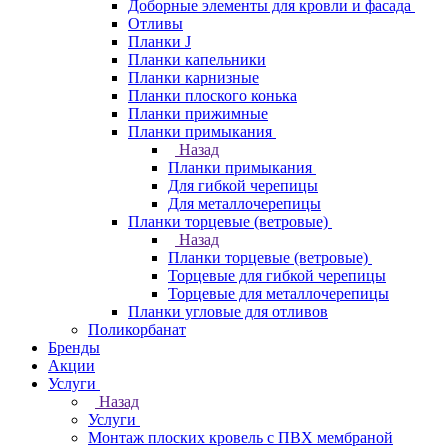
Доборные элементы для кровли и фасада
Отливы
Планки J
Планки капельники
Планки карнизные
Планки плоского конька
Планки прижимные
Планки примыкания
Назад
Планки примыкания
Для гибкой черепицы
Для металлочерепицы
Планки торцевые (ветровые)
Назад
Планки торцевые (ветровые)
Торцевые для гибкой черепицы
Торцевые для металлочерепицы
Планки угловые для отливов
Поликорбанат
Бренды
Акции
Услуги
Назад
Услуги
Монтаж плоских кровель с ПВХ мембраной