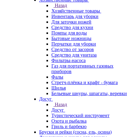
Назад
Хозяйственные товары
Инвентарь для уборки
Для заточки ножей
Средство для кухни
Помпы для воды
Бытовые ножницы
Перчатки для уборки
Средство от засоров
Средство для унитаза
Фильтры-насоса
Газ для портативных газовых
приборов
Фалы
Стретч-плёнка и крафт - бумага
Шилья
Бельевые шнуры, шпагаты, веревки
Досуг
Назад
Досуг
Туристический инструмент
Охота и рыбалка
Гриль и барбекю
Бруски и рейки (сосна, ель, осина)