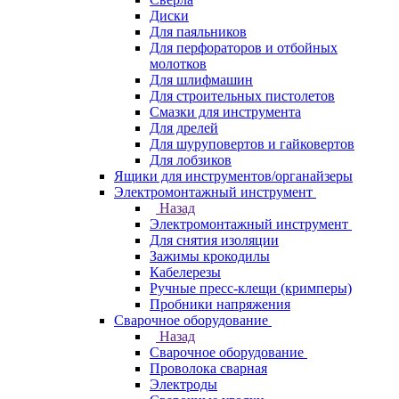
Диски
Для паяльников
Для перфораторов и отбойных
молотков
Для шлифмашин
Для строительных пистолетов
Смазки для инструмента
Для дрелей
Для шуруповертов и гайковертов
Для лобзиков
Ящики для инструментов/органайзеры
Электромонтажный инструмент
Назад
Электромонтажный инструмент
Для снятия изоляции
Зажимы крокодилы
Кабелерезы
Ручные пресс-клещи (кримперы)
Пробники напряжения
Сварочное оборудование
Назад
Сварочное оборудование
Проволока сварная
Электроды