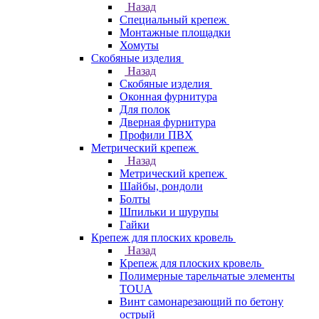
Назад
Специальный крепеж
Монтажные площадки
Хомуты
Скобяные изделия
Назад
Скобяные изделия
Оконная фурнитура
Для полок
Дверная фурнитура
Профили ПВХ
Метрический крепеж
Назад
Метрический крепеж
Шайбы, рондоли
Болты
Шпильки и шурупы
Гайки
Крепеж для плоских кровель
Назад
Крепеж для плоских кровель
Полимерные тарельчатые элементы
TOUA
Винт самонарезающий по бетону
острый