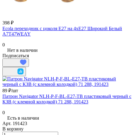
398 ₽
Ecola переходник с цоколя E27 на 4хE27 Широкий Белый
A7T47WEAY
0
Нет в наличии
Подписаться
89 ₽/
шт
Патрон Navigator NLH-P-F-BL-E27-TB пластиковый черный с
КЗВ (с клемной колодкой) 71 288, 191423
0
Есть в наличии
Арт.
191423
В корзину