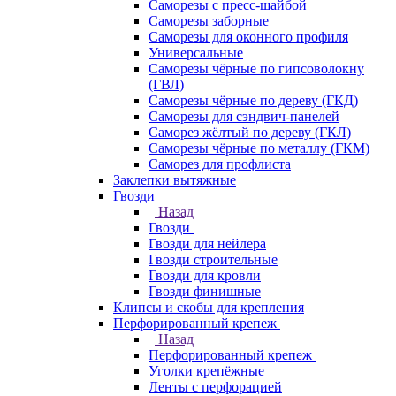
Саморезы с пресс-шайбой
Саморезы заборные
Саморезы для оконного профиля
Универсальные
Саморезы чёрные по гипсоволокну
(ГВЛ)
Саморезы чёрные по дереву (ГКД)
Саморезы для сэндвич-панелей
Саморез жёлтый по дереву (ГКЛ)
Саморезы чёрные по металлу (ГКМ)
Саморез для профлиста
Заклепки вытяжные
Гвозди
Назад
Гвозди
Гвозди для нейлера
Гвозди строительные
Гвозди для кровли
Гвозди финишные
Клипсы и скобы для крепления
Перфорированный крепеж
Назад
Перфорированный крепеж
Уголки крепёжные
Ленты с перфорацией