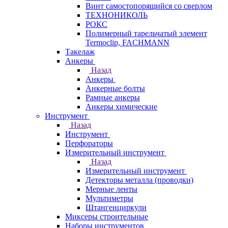
Винт самостопорящийся со сверлом
ТЕХНОНИКОЛЬ
РОКС
Полимерный тарельчатый элемент
Termoclip, FACHMANN
Такелаж
Анкеры
Назад
Анкеры
Анкерные болты
Рамные анкеры
Анкеры химические
Инструмент
Назад
Инструмент
Перфораторы
Измерительный инструмент
Назад
Измерительный инструмент
Детекторы металла (проводки)
Мерные ленты
Мультиметры
Штангенциркули
Миксеры строительные
Наборы инструментов