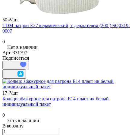
50 ₽/
шт
TDM патрон E27 керамический, с держателем (200!) SQ0319-
0007
0
Нет в наличии
Арт.
331797
Подписаться
17 ₽/
шт
Кольцо абажурное для патрона Е14 пласт ик белый
индивидуальный пакет
0
Есть в наличии
В корзину