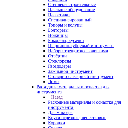
Степлеры строительные
Паяльное оборудование
Пассатижи
Специализированный
Топоры и колуны
Болторезы
Ножницы
Бокорезы, кусачки
Шарнирно-губцевый инструмент
Наборы трещоток с головками
Отвёртки
Стеклорезы
Гвоздодёры
Зажимной инструмент
Столярно-слесарный инструмент
Ломы
Расходные материалы и оснастка для
инструмента
Назад
Расходные материалы и оснастка для
инструмента
Для миксера
Круги отрезные, лепестковые
Коронки
Сверла