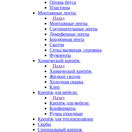
Опоры бруса
Пластины
Монтажные ленты
Назад
Монтажные ленты
Соединительные ленты
Демпферные ленты
Бордюрная лента
Скотчи
Сетка малярная, серпянка
Фумленты
Химический крепёж
Назад
Химический крепёж
Жидкие гвозди
Холодная сварка
Клеи
Крепёж для мебели
Назад
Крепёж для мебели
Конфирматы
Ручки откидные
Крепёж для теплоизоляции
Скобы
Специальный крепеж