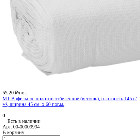
55.20 ₽/
пог.
МТ Вафельное полотно отбеленное (ветошь), плотность 145 г/
м², ширина 45 см. х 60 пог.м.
0
Есть в наличии
Арт.
00-00009994
В корзину