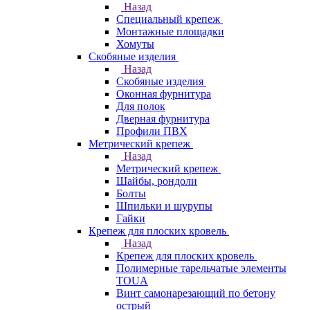
Назад
Специальный крепеж
Монтажные площадки
Хомуты
Скобяные изделия
Назад
Скобяные изделия
Оконная фурнитура
Для полок
Дверная фурнитура
Профили ПВХ
Метрический крепеж
Назад
Метрический крепеж
Шайбы, рондоли
Болты
Шпильки и шурупы
Гайки
Крепеж для плоских кровель
Назад
Крепеж для плоских кровель
Полимерные тарельчатые элементы
TOUA
Винт самонарезающий по бетону
острый