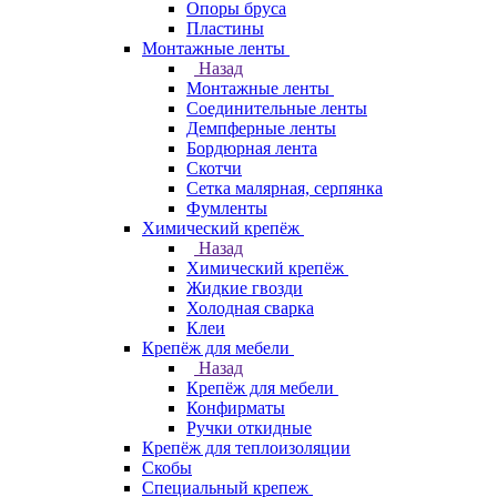
Опоры бруса
Пластины
Монтажные ленты
Назад
Монтажные ленты
Соединительные ленты
Демпферные ленты
Бордюрная лента
Скотчи
Сетка малярная, серпянка
Фумленты
Химический крепёж
Назад
Химический крепёж
Жидкие гвозди
Холодная сварка
Клеи
Крепёж для мебели
Назад
Крепёж для мебели
Конфирматы
Ручки откидные
Крепёж для теплоизоляции
Скобы
Специальный крепеж