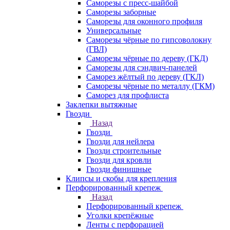
Саморезы с пресс-шайбой
Саморезы заборные
Саморезы для оконного профиля
Универсальные
Саморезы чёрные по гипсоволокну
(ГВЛ)
Саморезы чёрные по дереву (ГКД)
Саморезы для сэндвич-панелей
Саморез жёлтый по дереву (ГКЛ)
Саморезы чёрные по металлу (ГКМ)
Саморез для профлиста
Заклепки вытяжные
Гвозди
Назад
Гвозди
Гвозди для нейлера
Гвозди строительные
Гвозди для кровли
Гвозди финишные
Клипсы и скобы для крепления
Перфорированный крепеж
Назад
Перфорированный крепеж
Уголки крепёжные
Ленты с перфорацией