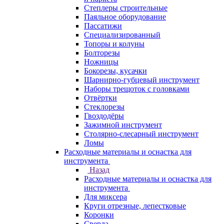
Степлеры строительные
Паяльное оборудование
Пассатижи
Специализированный
Топоры и колуны
Болторезы
Ножницы
Бокорезы, кусачки
Шарнирно-губцевый инструмент
Наборы трещоток с головками
Отвёртки
Стеклорезы
Гвоздодёры
Зажимной инструмент
Столярно-слесарный инструмент
Ломы
Расходные материалы и оснастка для
инструмента
Назад
Расходные материалы и оснастка для
инструмента
Для миксера
Круги отрезные, лепестковые
Коронки
Сверла