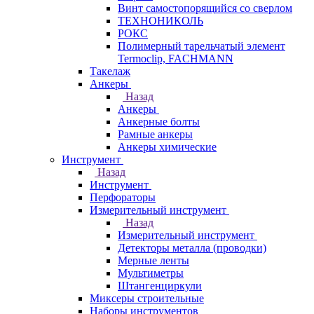
Винт самостопорящийся со сверлом
ТЕХНОНИКОЛЬ
РОКС
Полимерный тарельчатый элемент
Termoclip, FACHMANN
Такелаж
Анкеры
Назад
Анкеры
Анкерные болты
Рамные анкеры
Анкеры химические
Инструмент
Назад
Инструмент
Перфораторы
Измерительный инструмент
Назад
Измерительный инструмент
Детекторы металла (проводки)
Мерные ленты
Мультиметры
Штангенциркули
Миксеры строительные
Наборы инструментов