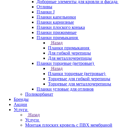
Доборные элементы для кровли и фасада
Отливы
Планки J
Планки капельники
Планки карнизные
Планки плоского конька
Планки прижимные
Планки примыкания
Назад
Планки примыкания
Для гибкой черепицы
Для металлочерепицы
Планки торцевые (ветровые)
Назад
Планки торцевые (ветровые)
Торцевые для гибкой черепицы
Торцевые для металлочерепицы
Планки угловые для отливов
Поликорбанат
Бренды
Акции
Услуги
Назад
Услуги
Монтаж плоских кровель с ПВХ мембраной