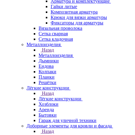
Арматура и комплектующие
Гайки литые
Композитная арматура
Крюки для вязки арматуры
Фиксаторы для арматуры
Вязальная проволока
Сетка сварная
Сетка кладочная
Металлоизделия
Назад
Металлоизделия
Дымники
Ендова
Колпаки
Планки
Решётки
Лёгкие конструкции
Назад
Лёгкие конструкции
Хозблоки
Аренда
Бытовки
Гараж для уличной техники
Доборные элементы для кровли и фасада
Назад