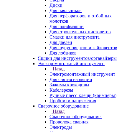
Диски
Для паяльников
Для перфораторов и отбойных
молотков
Для шлифмашин
Для строительных пистолетов
Смазки для инструмента
Для дрелей
Для шуруповертов и гайковертов
Для лобзиков
Ящики для инструментов/органайзеры
Электромонтажный инструмент
Назад
Электромонтажный инструмент
Для снятия изоляции
Зажимы крокодилы
Кабелерезы
Ручные пресс-клещи (кримперы)
Пробники напряжения
Сварочное оборудование
Назад
Сварочное оборудование
Проволока сварная
Электроды