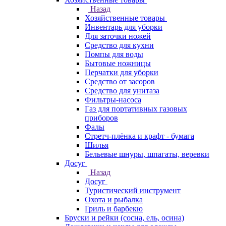
Назад
Хозяйственные товары
Инвентарь для уборки
Для заточки ножей
Средство для кухни
Помпы для воды
Бытовые ножницы
Перчатки для уборки
Средство от засоров
Средство для унитаза
Фильтры-насоса
Газ для портативных газовых
приборов
Фалы
Стретч-плёнка и крафт - бумага
Шилья
Бельевые шнуры, шпагаты, веревки
Досуг
Назад
Досуг
Туристический инструмент
Охота и рыбалка
Гриль и барбекю
Бруски и рейки (сосна, ель, осина)