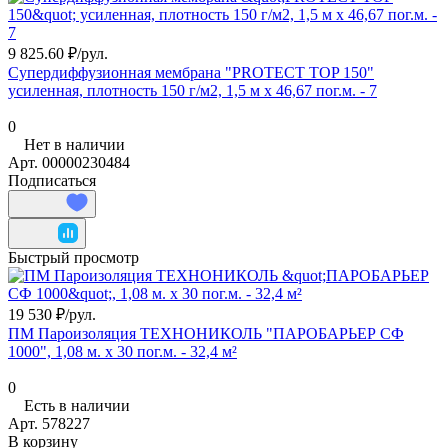
9 825.60 ₽/
рул.
Супердиффузионная мембрана "PROTECT TOP 150"
усиленная, плотность 150 г/м2, 1,5 м х 46,67 пог.м. - 7
0
Нет в наличии
Арт.
00000230484
Подписаться
Быстрый просмотр
19 530 ₽/
рул.
ПМ Пароизоляция ТЕХНОНИКОЛЬ "ПАРОБАРЬЕР СФ
1000", 1,08 м. х 30 пог.м. - 32,4 м²
0
Есть в наличии
Арт.
578227
В корзину