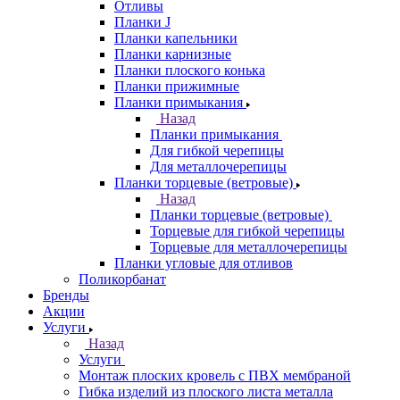
Отливы
Планки J
Планки капельники
Планки карнизные
Планки плоского конька
Планки прижимные
Планки примыкания
Назад
Планки примыкания
Для гибкой черепицы
Для металлочерепицы
Планки торцевые (ветровые)
Назад
Планки торцевые (ветровые)
Торцевые для гибкой черепицы
Торцевые для металлочерепицы
Планки угловые для отливов
Поликорбанат
Бренды
Акции
Услуги
Назад
Услуги
Монтаж плоских кровель с ПВХ мембраной
Гибка изделий из плоского листа металла