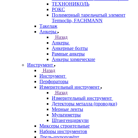
ТЕХНОНИКОЛЬ
РОКС
Полимерный тарельчатый элемент
Termoclip, FACHMANN
Такелаж
Анкеры
Назад
Анкеры
Анкерные болты
Рамные анкеры
Анкеры химические
Инструмент
Назад
Инструмент
Перфораторы
Измерительный инструмент
Назад
Измерительный инструмент
Детекторы металла (проводки)
Мерные ленты
Мультиметры
Штангенциркули
Миксеры строительные
Наборы инструментов
Дрель-шуроповёрт