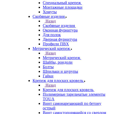
Специальный крепеж
Монтажные площадки
Хомуты
Скобяные изделия
Назад
Скобяные изделия
Оконная фурнитура
Для полок
Дверная фурнитура
Профили ПВХ
Метрический крепеж
Назад
Метрический крепеж
Шайбы, рондоли
Болты
Шпильки и шурупы
Гайки
Крепеж для плоских кровель
Назад
Крепеж для плоских кровель
Полимерные тарельчатые элементы
TOUA
Винт самонарезающий по бетону
острый
Винт самостопорящийся со сверлом