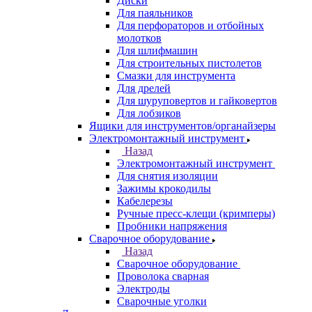
Диски
Для паяльников
Для перфораторов и отбойных
молотков
Для шлифмашин
Для строительных пистолетов
Смазки для инструмента
Для дрелей
Для шуруповертов и гайковертов
Для лобзиков
Ящики для инструментов/органайзеры
Электромонтажный инструмент
Назад
Электромонтажный инструмент
Для снятия изоляции
Зажимы крокодилы
Кабелерезы
Ручные пресс-клещи (кримперы)
Пробники напряжения
Сварочное оборудование
Назад
Сварочное оборудование
Проволока сварная
Электроды
Сварочные уголки