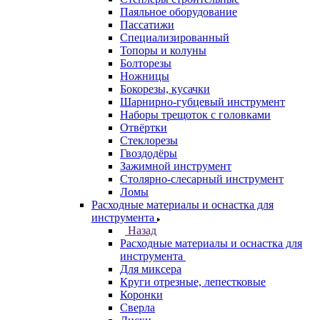
Паяльное оборудование
Пассатижи
Специализированный
Топоры и колуны
Болторезы
Ножницы
Бокорезы, кусачки
Шарнирно-губцевый инструмент
Наборы трещоток с головками
Отвёртки
Стеклорезы
Гвоздодёры
Зажимной инструмент
Столярно-слесарный инструмент
Ломы
Расходные материалы и оснастка для
инструмента
Назад
Расходные материалы и оснастка для
инструмента
Для миксера
Круги отрезные, лепестковые
Коронки
Сверла