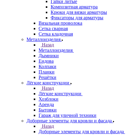
Гайки литые
Композитная арматура
Крюки для вязки арматуры
Фиксаторы для арматуры
Вязальная проволока
Сетка сварная
Сетка кладочная
Металлоизделия
Назад
Металлоизделия
Дымники
Ендова
Колпаки
Планки
Решётки
Лёгкие конструкции
Назад
Лёгкие конструкции
Хозблоки
Аренда
Бытовки
Гараж для уличной техники
Доборные элементы для кровли и фасада
Назад
Доборные элементы для кровли и фасада