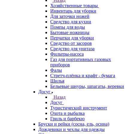
Назад
Хозяйственные товары
Инвентарь для уборки
Для заточки ножей
Средство для кухни
Помпы для воды
Бытовые ножницы
Перчатки для уборки
Средство от засоров
Средство для унитаза
Фильтры-насоса
Газ для портативных газовых
приборов
Фалы
Стретч-плёнка и крафт - бумага
Шилья
Бельевые шнуры, шпагаты, веревки
Досуг
Назад
Досуг
Туристический инструмент
Охота и рыбалка
Гриль и барбекю
Бруски и рейки (сосна, ель, осина)
Дождевики и чехлы для одежды