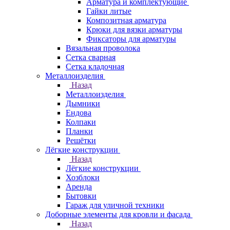
Арматура и комплектующие
Гайки литые
Композитная арматура
Крюки для вязки арматуры
Фиксаторы для арматуры
Вязальная проволока
Сетка сварная
Сетка кладочная
Металлоизделия
Назад
Металлоизделия
Дымники
Ендова
Колпаки
Планки
Решётки
Лёгкие конструкции
Назад
Лёгкие конструкции
Хозблоки
Аренда
Бытовки
Гараж для уличной техники
Доборные элементы для кровли и фасада
Назад