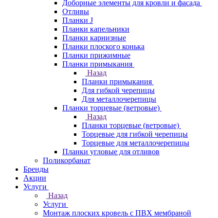
Доборные элементы для кровли и фасада
Отливы
Планки J
Планки капельники
Планки карнизные
Планки плоского конька
Планки прижимные
Планки примыкания
Назад
Планки примыкания
Для гибкой черепицы
Для металлочерепицы
Планки торцевые (ветровые)
Назад
Планки торцевые (ветровые)
Торцевые для гибкой черепицы
Торцевые для металлочерепицы
Планки угловые для отливов
Поликорбанат
Бренды
Акции
Услуги
Назад
Услуги
Монтаж плоских кровель с ПВХ мембраной