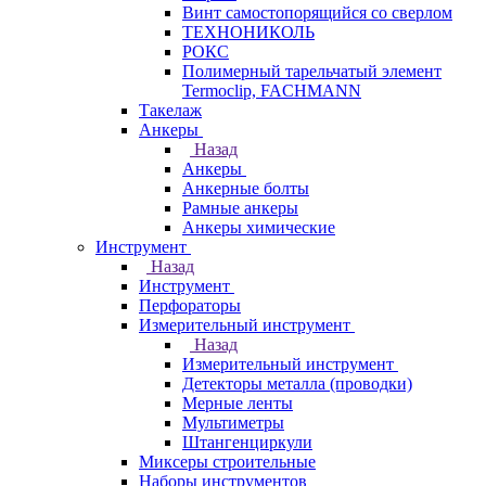
Винт самостопорящийся со сверлом
ТЕХНОНИКОЛЬ
РОКС
Полимерный тарельчатый элемент
Termoclip, FACHMANN
Такелаж
Анкеры
Назад
Анкеры
Анкерные болты
Рамные анкеры
Анкеры химические
Инструмент
Назад
Инструмент
Перфораторы
Измерительный инструмент
Назад
Измерительный инструмент
Детекторы металла (проводки)
Мерные ленты
Мультиметры
Штангенциркули
Миксеры строительные
Наборы инструментов