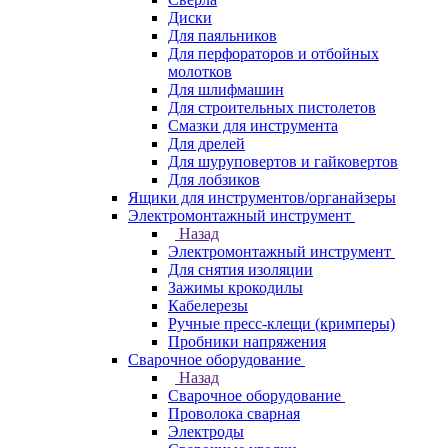
Диски
Для паяльников
Для перфораторов и отбойных
молотков
Для шлифмашин
Для строительных пистолетов
Смазки для инструмента
Для дрелей
Для шуруповертов и гайковертов
Для лобзиков
Ящики для инструментов/органайзеры
Электромонтажный инструмент
Назад
Электромонтажный инструмент
Для снятия изоляции
Зажимы крокодилы
Кабелерезы
Ручные пресс-клещи (кримперы)
Пробники напряжения
Сварочное оборудование
Назад
Сварочное оборудование
Проволока сварная
Электроды