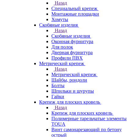
Назад
Специальный крепеж
Монтажные площадки
Хомуты
Скобяные изделия
Назад
Скобяные изделия
Оконная фурнитура
Для полок
Дверная фурнитура
Профили ПВХ
Метрический крепеж
Назад
Метрический крепеж
Шайбы, рондоли
Болты
Шпильки и шурупы
Гайки
Крепеж для плоских кровель
Назад
Крепеж для плоских кровель
Полимерные тарельчатые элементы
TOUA
Винт самонарезающий по бетону
острый