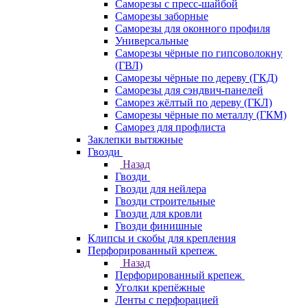
Саморезы с пресс-шайбой
Саморезы заборные
Саморезы для оконного профиля
Универсальные
Саморезы чёрные по гипсоволокну
(ГВЛ)
Саморезы чёрные по дереву (ГКД)
Саморезы для сэндвич-панелей
Саморез жёлтый по дереву (ГКЛ)
Саморезы чёрные по металлу (ГКМ)
Саморез для профлиста
Заклепки вытяжные
Гвозди
Назад
Гвозди
Гвозди для нейлера
Гвозди строительные
Гвозди для кровли
Гвозди финишные
Клипсы и скобы для крепления
Перфорированный крепеж
Назад
Перфорированный крепеж
Уголки крепёжные
Ленты с перфорацией