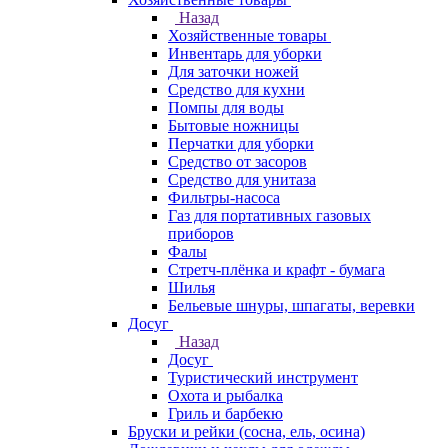
Назад
Хозяйственные товары
Инвентарь для уборки
Для заточки ножей
Средство для кухни
Помпы для воды
Бытовые ножницы
Перчатки для уборки
Средство от засоров
Средство для унитаза
Фильтры-насоса
Газ для портативных газовых
приборов
Фалы
Стретч-плёнка и крафт - бумага
Шилья
Бельевые шнуры, шпагаты, веревки
Досуг
Назад
Досуг
Туристический инструмент
Охота и рыбалка
Гриль и барбекю
Бруски и рейки (сосна, ель, осина)