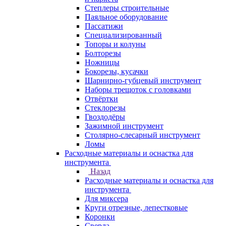
Степлеры строительные
Паяльное оборудование
Пассатижи
Специализированный
Топоры и колуны
Болторезы
Ножницы
Бокорезы, кусачки
Шарнирно-губцевый инструмент
Наборы трещоток с головками
Отвёртки
Стеклорезы
Гвоздодёры
Зажимной инструмент
Столярно-слесарный инструмент
Ломы
Расходные материалы и оснастка для
инструмента
Назад
Расходные материалы и оснастка для
инструмента
Для миксера
Круги отрезные, лепестковые
Коронки
Сверла