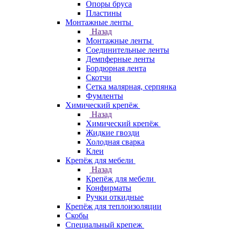
Опоры бруса
Пластины
Монтажные ленты
Назад
Монтажные ленты
Соединительные ленты
Демпферные ленты
Бордюрная лента
Скотчи
Сетка малярная, серпянка
Фумленты
Химический крепёж
Назад
Химический крепёж
Жидкие гвозди
Холодная сварка
Клеи
Крепёж для мебели
Назад
Крепёж для мебели
Конфирматы
Ручки откидные
Крепёж для теплоизоляции
Скобы
Специальный крепеж