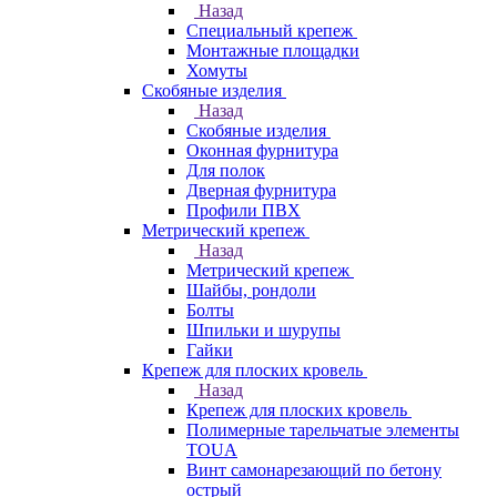
Назад
Специальный крепеж
Монтажные площадки
Хомуты
Скобяные изделия
Назад
Скобяные изделия
Оконная фурнитура
Для полок
Дверная фурнитура
Профили ПВХ
Метрический крепеж
Назад
Метрический крепеж
Шайбы, рондоли
Болты
Шпильки и шурупы
Гайки
Крепеж для плоских кровель
Назад
Крепеж для плоских кровель
Полимерные тарельчатые элементы
TOUA
Винт самонарезающий по бетону
острый