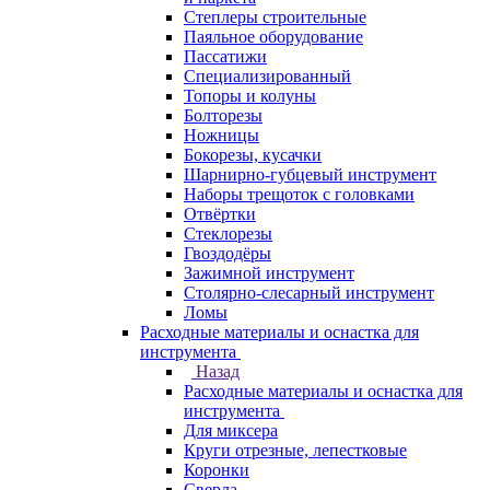
Степлеры строительные
Паяльное оборудование
Пассатижи
Специализированный
Топоры и колуны
Болторезы
Ножницы
Бокорезы, кусачки
Шарнирно-губцевый инструмент
Наборы трещоток с головками
Отвёртки
Стеклорезы
Гвоздодёры
Зажимной инструмент
Столярно-слесарный инструмент
Ломы
Расходные материалы и оснастка для
инструмента
Назад
Расходные материалы и оснастка для
инструмента
Для миксера
Круги отрезные, лепестковые
Коронки
Сверла