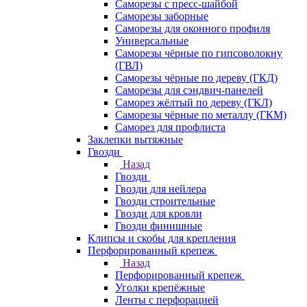
Саморезы с пресс-шайбой
Саморезы заборные
Саморезы для оконного профиля
Универсальные
Саморезы чёрные по гипсоволокну
(ГВЛ)
Саморезы чёрные по дереву (ГКД)
Саморезы для сэндвич-панелей
Саморез жёлтый по дереву (ГКЛ)
Саморезы чёрные по металлу (ГКМ)
Саморез для профлиста
Заклепки вытяжные
Гвозди
Назад
Гвозди
Гвозди для нейлера
Гвозди строительные
Гвозди для кровли
Гвозди финишные
Клипсы и скобы для крепления
Перфорированный крепеж
Назад
Перфорированный крепеж
Уголки крепёжные
Ленты с перфорацией