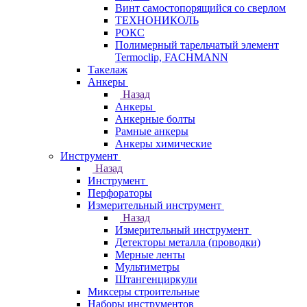
Винт самостопорящийся со сверлом
ТЕХНОНИКОЛЬ
РОКС
Полимерный тарельчатый элемент
Termoclip, FACHMANN
Такелаж
Анкеры
Назад
Анкеры
Анкерные болты
Рамные анкеры
Анкеры химические
Инструмент
Назад
Инструмент
Перфораторы
Измерительный инструмент
Назад
Измерительный инструмент
Детекторы металла (проводки)
Мерные ленты
Мультиметры
Штангенциркули
Миксеры строительные
Наборы инструментов