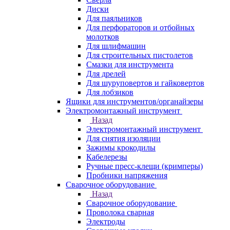
Диски
Для паяльников
Для перфораторов и отбойных
молотков
Для шлифмашин
Для строительных пистолетов
Смазки для инструмента
Для дрелей
Для шуруповертов и гайковертов
Для лобзиков
Ящики для инструментов/органайзеры
Электромонтажный инструмент
Назад
Электромонтажный инструмент
Для снятия изоляции
Зажимы крокодилы
Кабелерезы
Ручные пресс-клещи (кримперы)
Пробники напряжения
Сварочное оборудование
Назад
Сварочное оборудование
Проволока сварная
Электроды