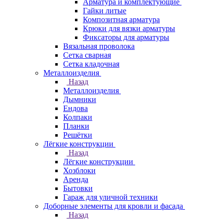
Арматура и комплектующие
Гайки литые
Композитная арматура
Крюки для вязки арматуры
Фиксаторы для арматуры
Вязальная проволока
Сетка сварная
Сетка кладочная
Металлоизделия
Назад
Металлоизделия
Дымники
Ендова
Колпаки
Планки
Решётки
Лёгкие конструкции
Назад
Лёгкие конструкции
Хозблоки
Аренда
Бытовки
Гараж для уличной техники
Доборные элементы для кровли и фасада
Назад