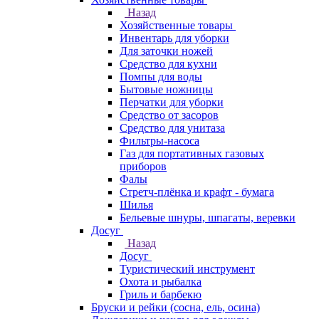
Назад
Хозяйственные товары
Инвентарь для уборки
Для заточки ножей
Средство для кухни
Помпы для воды
Бытовые ножницы
Перчатки для уборки
Средство от засоров
Средство для унитаза
Фильтры-насоса
Газ для портативных газовых
приборов
Фалы
Стретч-плёнка и крафт - бумага
Шилья
Бельевые шнуры, шпагаты, веревки
Досуг
Назад
Досуг
Туристический инструмент
Охота и рыбалка
Гриль и барбекю
Бруски и рейки (сосна, ель, осина)