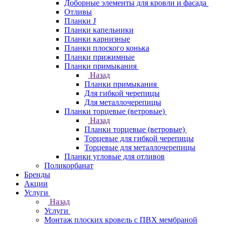
Доборные элементы для кровли и фасада
Отливы
Планки J
Планки капельники
Планки карнизные
Планки плоского конька
Планки прижимные
Планки примыкания
Назад
Планки примыкания
Для гибкой черепицы
Для металлочерепицы
Планки торцевые (ветровые)
Назад
Планки торцевые (ветровые)
Торцевые для гибкой черепицы
Торцевые для металлочерепицы
Планки угловые для отливов
Поликорбанат
Бренды
Акции
Услуги
Назад
Услуги
Монтаж плоских кровель с ПВХ мембраной