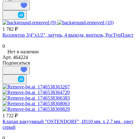
1 782 ₽
Коллектор 3/4"х1/2", латунь, 4 выхода, вентиль, РосТурПласт
0
Нет в наличии
Арт.
464224
Подписаться
1 722 ₽
Клапан вакуумный "OSTENDORF", Ø110 мм. х 2,7 мм., цвет
серый
0