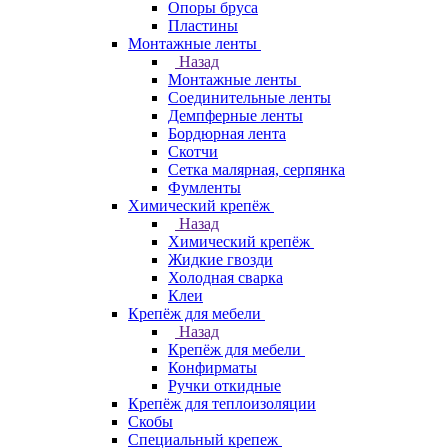
Опоры бруса
Пластины
Монтажные ленты
Назад
Монтажные ленты
Соединительные ленты
Демпферные ленты
Бордюрная лента
Скотчи
Сетка малярная, серпянка
Фумленты
Химический крепёж
Назад
Химический крепёж
Жидкие гвозди
Холодная сварка
Клеи
Крепёж для мебели
Назад
Крепёж для мебели
Конфирматы
Ручки откидные
Крепёж для теплоизоляции
Скобы
Специальный крепеж