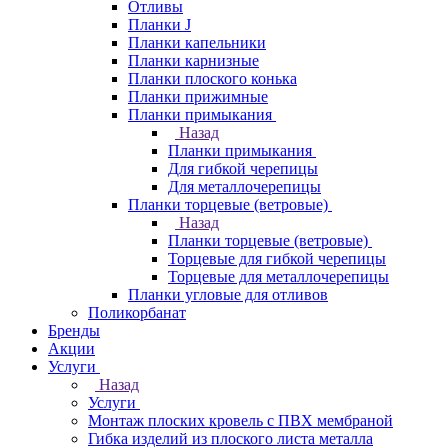
Отливы
Планки J
Планки капельники
Планки карнизные
Планки плоского конька
Планки прижимные
Планки примыкания
Назад
Планки примыкания
Для гибкой черепицы
Для металлочерепицы
Планки торцевые (ветровые)
Назад
Планки торцевые (ветровые)
Торцевые для гибкой черепицы
Торцевые для металлочерепицы
Планки угловые для отливов
Поликорбанат
Бренды
Акции
Услуги
Назад
Услуги
Монтаж плоских кровель с ПВХ мембраной
Гибка изделий из плоского листа металла