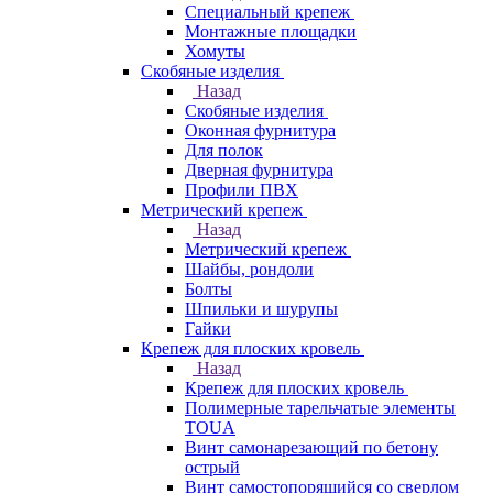
Специальный крепеж
Монтажные площадки
Хомуты
Скобяные изделия
Назад
Скобяные изделия
Оконная фурнитура
Для полок
Дверная фурнитура
Профили ПВХ
Метрический крепеж
Назад
Метрический крепеж
Шайбы, рондоли
Болты
Шпильки и шурупы
Гайки
Крепеж для плоских кровель
Назад
Крепеж для плоских кровель
Полимерные тарельчатые элементы
TOUA
Винт самонарезающий по бетону
острый
Винт самостопорящийся со сверлом