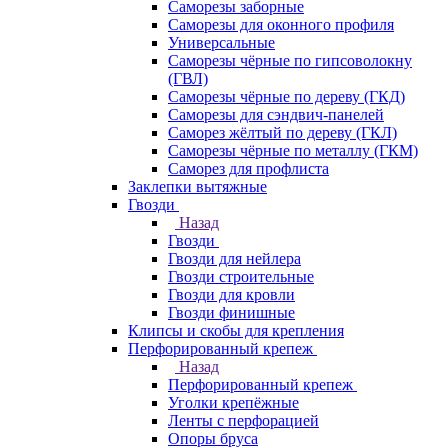
Саморезы заборные
Саморезы для оконного профиля
Универсальные
Саморезы чёрные по гипсоволокну
(ГВЛ)
Саморезы чёрные по дереву (ГКД)
Саморезы для сэндвич-панелей
Саморез жёлтый по дереву (ГКЛ)
Саморезы чёрные по металлу (ГКМ)
Саморез для профлиста
Заклепки вытяжные
Гвозди
Назад
Гвозди
Гвозди для нейлера
Гвозди строительные
Гвозди для кровли
Гвозди финишные
Клипсы и скобы для крепления
Перфорированный крепеж
Назад
Перфорированный крепеж
Уголки крепёжные
Ленты с перфорацией
Опоры бруса