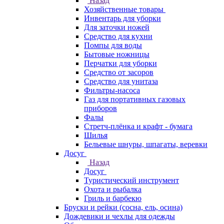
Назад
Хозяйственные товары
Инвентарь для уборки
Для заточки ножей
Средство для кухни
Помпы для воды
Бытовые ножницы
Перчатки для уборки
Средство от засоров
Средство для унитаза
Фильтры-насоса
Газ для портативных газовых
приборов
Фалы
Стретч-плёнка и крафт - бумага
Шилья
Бельевые шнуры, шпагаты, веревки
Досуг
Назад
Досуг
Туристический инструмент
Охота и рыбалка
Гриль и барбекю
Бруски и рейки (сосна, ель, осина)
Дождевики и чехлы для одежды