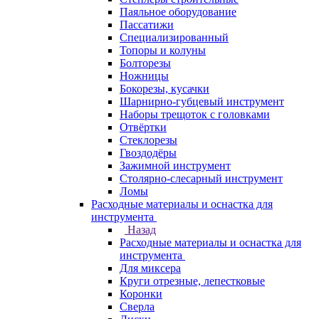
Паяльное оборудование
Пассатижи
Специализированный
Топоры и колуны
Болторезы
Ножницы
Бокорезы, кусачки
Шарнирно-губцевый инструмент
Наборы трещоток с головками
Отвёртки
Стеклорезы
Гвоздодёры
Зажимной инструмент
Столярно-слесарный инструмент
Ломы
Расходные материалы и оснастка для
инструмента
Назад
Расходные материалы и оснастка для
инструмента
Для миксера
Круги отрезные, лепестковые
Коронки
Сверла