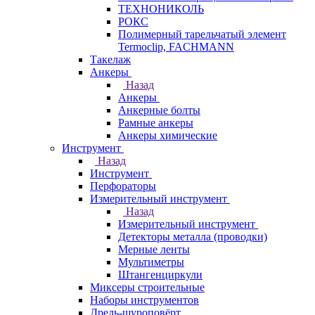
ТЕХНОНИКОЛЬ
РОКС
Полимерный тарельчатый элемент
Termoclip, FACHMANN
Такелаж
Анкеры
Назад
Анкеры
Анкерные болты
Рамные анкеры
Анкеры химические
Инструмент
Назад
Инструмент
Перфораторы
Измерительный инструмент
Назад
Измерительный инструмент
Детекторы металла (проводки)
Мерные ленты
Мультиметры
Штангенциркули
Миксеры строительные
Наборы инструментов
Дрель-шуроповёрт