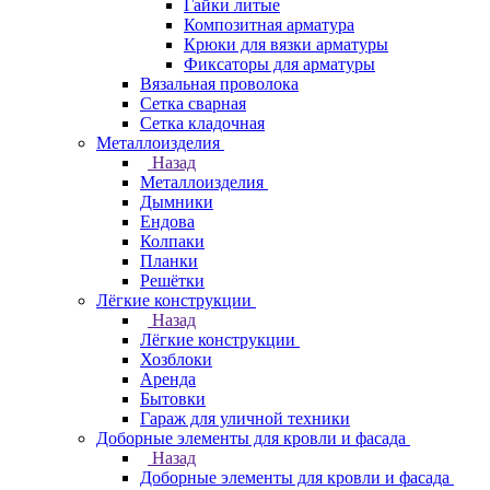
Гайки литые
Композитная арматура
Крюки для вязки арматуры
Фиксаторы для арматуры
Вязальная проволока
Сетка сварная
Сетка кладочная
Металлоизделия
Назад
Металлоизделия
Дымники
Ендова
Колпаки
Планки
Решётки
Лёгкие конструкции
Назад
Лёгкие конструкции
Хозблоки
Аренда
Бытовки
Гараж для уличной техники
Доборные элементы для кровли и фасада
Назад
Доборные элементы для кровли и фасада