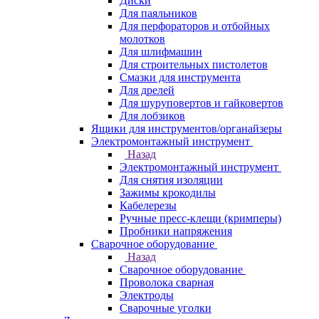
Диски
Для паяльников
Для перфораторов и отбойных
молотков
Для шлифмашин
Для строительных пистолетов
Смазки для инструмента
Для дрелей
Для шуруповертов и гайковертов
Для лобзиков
Ящики для инструментов/органайзеры
Электромонтажный инструмент
Назад
Электромонтажный инструмент
Для снятия изоляции
Зажимы крокодилы
Кабелерезы
Ручные пресс-клещи (кримперы)
Пробники напряжения
Сварочное оборудование
Назад
Сварочное оборудование
Проволока сварная
Электроды
Сварочные уголки