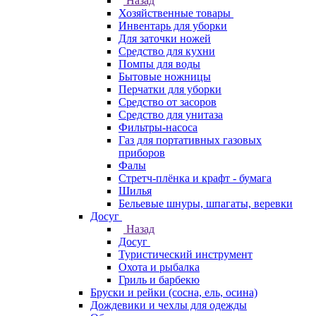
Назад
Хозяйственные товары
Инвентарь для уборки
Для заточки ножей
Средство для кухни
Помпы для воды
Бытовые ножницы
Перчатки для уборки
Средство от засоров
Средство для унитаза
Фильтры-насоса
Газ для портативных газовых
приборов
Фалы
Стретч-плёнка и крафт - бумага
Шилья
Бельевые шнуры, шпагаты, веревки
Досуг
Назад
Досуг
Туристический инструмент
Охота и рыбалка
Гриль и барбекю
Бруски и рейки (сосна, ель, осина)
Дождевики и чехлы для одежды