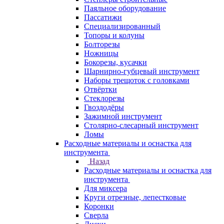
Паяльное оборудование
Пассатижи
Специализированный
Топоры и колуны
Болторезы
Ножницы
Бокорезы, кусачки
Шарнирно-губцевый инструмент
Наборы трещоток с головками
Отвёртки
Стеклорезы
Гвоздодёры
Зажимной инструмент
Столярно-слесарный инструмент
Ломы
Расходные материалы и оснастка для
инструмента
Назад
Расходные материалы и оснастка для
инструмента
Для миксера
Круги отрезные, лепестковые
Коронки
Сверла