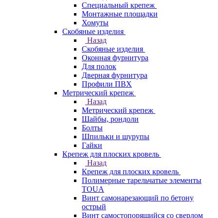
Специальный крепеж
Монтажные площадки
Хомуты
Скобяные изделия
Назад
Скобяные изделия
Оконная фурнитура
Для полок
Дверная фурнитура
Профили ПВХ
Метрический крепеж
Назад
Метрический крепеж
Шайбы, рондоли
Болты
Шпильки и шурупы
Гайки
Крепеж для плоских кровель
Назад
Крепеж для плоских кровель
Полимерные тарельчатые элементы
TOUA
Винт самонарезающий по бетону
острый
Винт самостопорящийся со сверлом