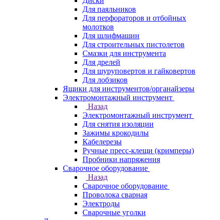
Диски
Для паяльников
Для перфораторов и отбойных
молотков
Для шлифмашин
Для строительных пистолетов
Смазки для инструмента
Для дрелей
Для шуруповертов и гайковертов
Для лобзиков
Ящики для инструментов/органайзеры
Электромонтажный инструмент
Назад
Электромонтажный инструмент
Для снятия изоляции
Зажимы крокодилы
Кабелерезы
Ручные пресс-клещи (кримперы)
Пробники напряжения
Сварочное оборудование
Назад
Сварочное оборудование
Проволока сварная
Электроды
Сварочные уголки