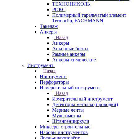
ТЕХНОНИКОЛЬ
РОКС
Полимерный тарельчатый элемент
Termoclip, FACHMANN
Такелаж
Анкеры
Назад
Анкеры
Анкерные болты
Рамные анкеры
Анкеры химические
Инструмент
Назад
Инструмент
Перфораторы
Измерительный инструмент
Назад
Измерительный инструмент
Детекторы металла (проводки)
Мерные ленты
Мультиметры
Штангенциркули
Миксеры строительные
Наборы инструментов
Дрель-шуроповёрт