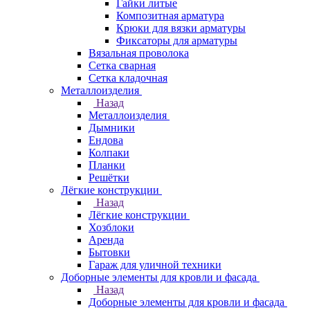
Гайки литые
Композитная арматура
Крюки для вязки арматуры
Фиксаторы для арматуры
Вязальная проволока
Сетка сварная
Сетка кладочная
Металлоизделия
Назад
Металлоизделия
Дымники
Ендова
Колпаки
Планки
Решётки
Лёгкие конструкции
Назад
Лёгкие конструкции
Хозблоки
Аренда
Бытовки
Гараж для уличной техники
Доборные элементы для кровли и фасада
Назад
Доборные элементы для кровли и фасада