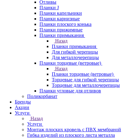
Отливы
Планки J
Планки капельники
Планки карнизные
Планки плоского конька
Планки прижимные
Планки примыкания
Назад
Планки примыкания
Для гибкой черепицы
Для металлочерепицы
Планки торцевые (ветровые)
Назад
Планки торцевые (ветровые)
Торцевые для гибкой черепицы
Торцевые для металлочерепицы
Планки угловые для отливов
Поликорбанат
Бренды
Акции
Услуги
Назад
Услуги
Монтаж плоских кровель с ПВХ мембраной
Гибка изделий из плоского листа металла