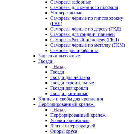
Саморезы заборные
Саморезы для оконного профиля
Универсальные
Саморезы чёрные по гипсоволокну
(ГВЛ)
Саморезы чёрные по дереву (ГКД)
Саморезы для сэндвич-панелей
Саморез жёлтый по дереву (ГКЛ)
Саморезы чёрные по металлу (ГКМ)
Саморез для профлиста
Заклепки вытяжные
Гвозди
Назад
Гвозди
Гвозди для нейлера
Гвозди строительные
Гвозди для кровли
Гвозди финишные
Клипсы и скобы для крепления
Перфорированный крепеж
Назад
Перфорированный крепеж
Уголки крепёжные
Ленты с перфорацией
Опоры бруса