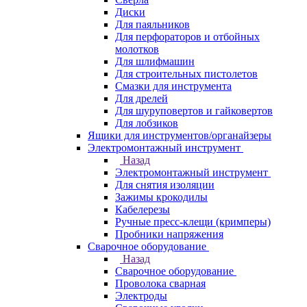
Диски
Для паяльников
Для перфораторов и отбойных
молотков
Для шлифмашин
Для строительных пистолетов
Смазки для инструмента
Для дрелей
Для шуруповертов и гайковертов
Для лобзиков
Ящики для инструментов/органайзеры
Электромонтажный инструмент
Назад
Электромонтажный инструмент
Для снятия изоляции
Зажимы крокодилы
Кабелерезы
Ручные пресс-клещи (кримперы)
Пробники напряжения
Сварочное оборудование
Назад
Сварочное оборудование
Проволока сварная
Электроды