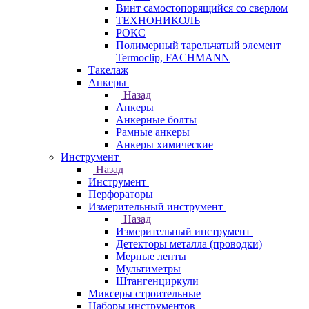
Винт самостопорящийся со сверлом
ТЕХНОНИКОЛЬ
РОКС
Полимерный тарельчатый элемент
Termoclip, FACHMANN
Такелаж
Анкеры
Назад
Анкеры
Анкерные болты
Рамные анкеры
Анкеры химические
Инструмент
Назад
Инструмент
Перфораторы
Измерительный инструмент
Назад
Измерительный инструмент
Детекторы металла (проводки)
Мерные ленты
Мультиметры
Штангенциркули
Миксеры строительные
Наборы инструментов