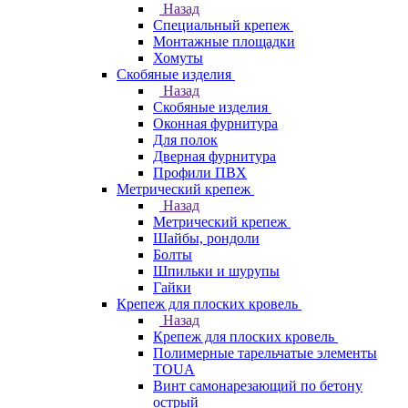
Назад
Специальный крепеж
Монтажные площадки
Хомуты
Скобяные изделия
Назад
Скобяные изделия
Оконная фурнитура
Для полок
Дверная фурнитура
Профили ПВХ
Метрический крепеж
Назад
Метрический крепеж
Шайбы, рондоли
Болты
Шпильки и шурупы
Гайки
Крепеж для плоских кровель
Назад
Крепеж для плоских кровель
Полимерные тарельчатые элементы
TOUA
Винт самонарезающий по бетону
острый