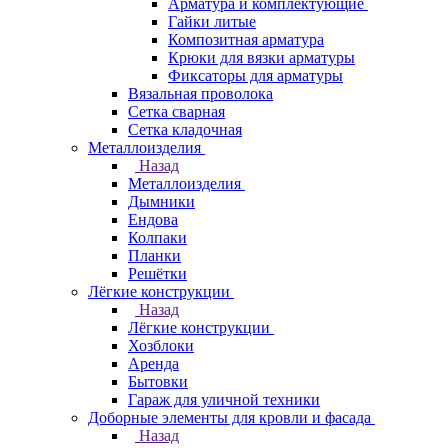
Арматура и комплектующие
Гайки литые
Композитная арматура
Крюки для вязки арматуры
Фиксаторы для арматуры
Вязальная проволока
Сетка сварная
Сетка кладочная
Металлоизделия
Назад
Металлоизделия
Дымники
Ендова
Колпаки
Планки
Решётки
Лёгкие конструкции
Назад
Лёгкие конструкции
Хозблоки
Аренда
Бытовки
Гараж для уличной техники
Доборные элементы для кровли и фасада
Назад