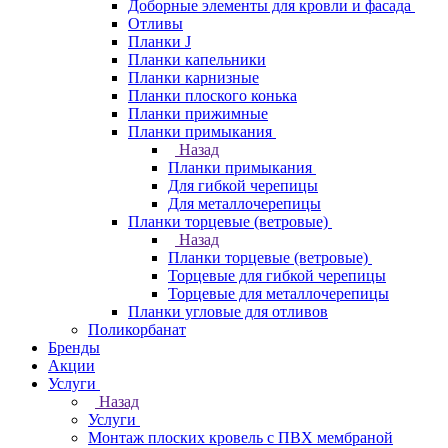
Доборные элементы для кровли и фасада
Отливы
Планки J
Планки капельники
Планки карнизные
Планки плоского конька
Планки прижимные
Планки примыкания
Назад
Планки примыкания
Для гибкой черепицы
Для металлочерепицы
Планки торцевые (ветровые)
Назад
Планки торцевые (ветровые)
Торцевые для гибкой черепицы
Торцевые для металлочерепицы
Планки угловые для отливов
Поликорбанат
Бренды
Акции
Услуги
Назад
Услуги
Монтаж плоских кровель с ПВХ мембраной