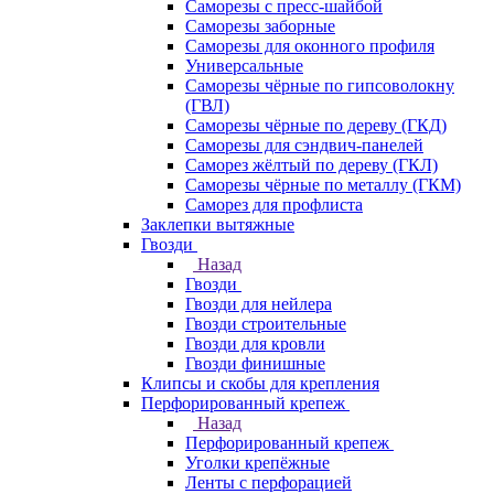
Саморезы с пресс-шайбой
Саморезы заборные
Саморезы для оконного профиля
Универсальные
Саморезы чёрные по гипсоволокну
(ГВЛ)
Саморезы чёрные по дереву (ГКД)
Саморезы для сэндвич-панелей
Саморез жёлтый по дереву (ГКЛ)
Саморезы чёрные по металлу (ГКМ)
Саморез для профлиста
Заклепки вытяжные
Гвозди
Назад
Гвозди
Гвозди для нейлера
Гвозди строительные
Гвозди для кровли
Гвозди финишные
Клипсы и скобы для крепления
Перфорированный крепеж
Назад
Перфорированный крепеж
Уголки крепёжные
Ленты с перфорацией