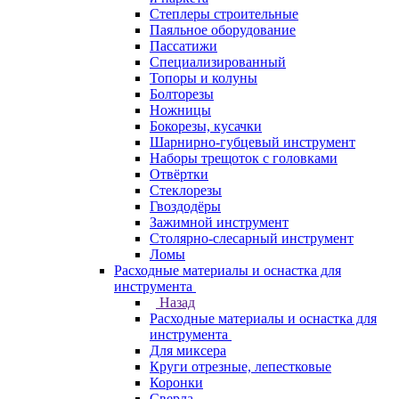
Степлеры строительные
Паяльное оборудование
Пассатижи
Специализированный
Топоры и колуны
Болторезы
Ножницы
Бокорезы, кусачки
Шарнирно-губцевый инструмент
Наборы трещоток с головками
Отвёртки
Стеклорезы
Гвоздодёры
Зажимной инструмент
Столярно-слесарный инструмент
Ломы
Расходные материалы и оснастка для
инструмента
Назад
Расходные материалы и оснастка для
инструмента
Для миксера
Круги отрезные, лепестковые
Коронки
Сверла