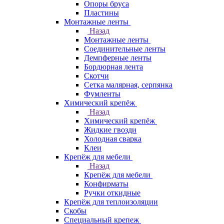
Опоры бруса
Пластины
Монтажные ленты
Назад
Монтажные ленты
Соединительные ленты
Демпферные ленты
Бордюрная лента
Скотчи
Сетка малярная, серпянка
Фумленты
Химический крепёж
Назад
Химический крепёж
Жидкие гвозди
Холодная сварка
Клеи
Крепёж для мебели
Назад
Крепёж для мебели
Конфирматы
Ручки откидные
Крепёж для теплоизоляции
Скобы
Специальный крепеж