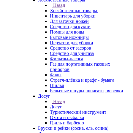
Назад
Хозяйственные товары
Инвентарь для уборки
Для заточки ножей
Средство для кухни
Помпы для воды
Бытовые ножницы
Перчатки для уборки
Средство от засоров
Средство для унитаза
Фильтры-насоса
Газ для портативных газовых
приборов
Фалы
Стретч-плёнка и крафт - бумага
Шилья
Бельевые шнуры, шпагаты, веревки
Досуг
Назад
Досуг
Туристический инструмент
Охота и рыбалка
Гриль и барбекю
Бруски и рейки (сосна, ель, осина)