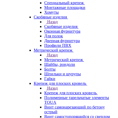
Специальный крепеж
Монтажные площадки
Хомуты
Скобяные изделия
Назад
Скобяные изделия
Оконная фурнитура
Для полок
Дверная фурнитура
Профили ПВХ
Метрический крепеж
Назад
Метрический крепеж
Шайбы, рондоли
Болты
Шпильки и шурупы
Гайки
Крепеж для плоских кровель
Назад
Крепеж для плоских кровель
Полимерные тарельчатые элементы
TOUA
Винт самонарезающий по бетону
острый
Винт самостопорящийся со сверлом