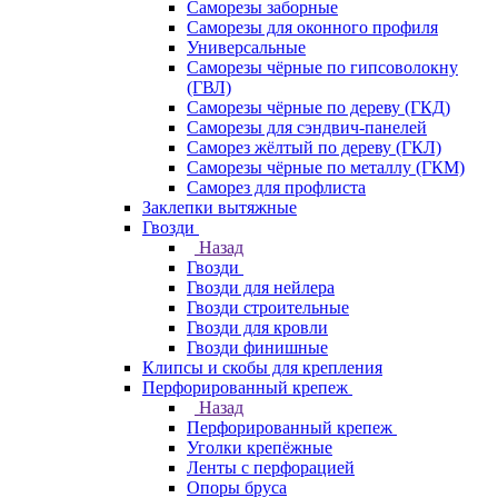
Саморезы заборные
Саморезы для оконного профиля
Универсальные
Саморезы чёрные по гипсоволокну
(ГВЛ)
Саморезы чёрные по дереву (ГКД)
Саморезы для сэндвич-панелей
Саморез жёлтый по дереву (ГКЛ)
Саморезы чёрные по металлу (ГКМ)
Саморез для профлиста
Заклепки вытяжные
Гвозди
Назад
Гвозди
Гвозди для нейлера
Гвозди строительные
Гвозди для кровли
Гвозди финишные
Клипсы и скобы для крепления
Перфорированный крепеж
Назад
Перфорированный крепеж
Уголки крепёжные
Ленты с перфорацией
Опоры бруса