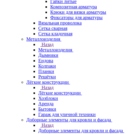
Гайки литые
Композитная арматура
Крюки для вязки арматуры
Фиксаторы для арматуры
Вязальная проволока
Сетка сварная
Сетка кладочная
Металлоизделия
Назад
Металлоизделия
Дымники
Ендова
Колпаки
Планки
Решётки
Лёгкие конструкции
Назад
Лёгкие конструкции
Хозблоки
Аренда
Бытовки
Гараж для уличной техники
Доборные элементы для кровли и фасада
Назад
Доборные элементы для кровли и фасада