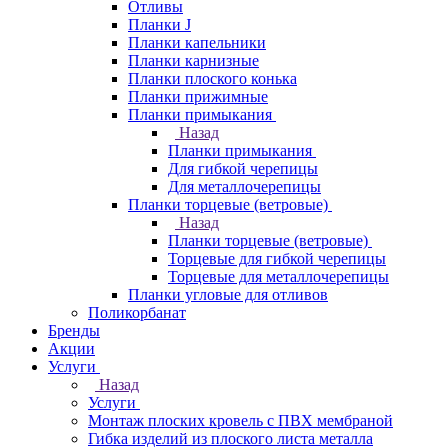
Отливы
Планки J
Планки капельники
Планки карнизные
Планки плоского конька
Планки прижимные
Планки примыкания
Назад
Планки примыкания
Для гибкой черепицы
Для металлочерепицы
Планки торцевые (ветровые)
Назад
Планки торцевые (ветровые)
Торцевые для гибкой черепицы
Торцевые для металлочерепицы
Планки угловые для отливов
Поликорбанат
Бренды
Акции
Услуги
Назад
Услуги
Монтаж плоских кровель с ПВХ мембраной
Гибка изделий из плоского листа металла