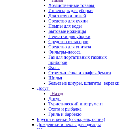
Назад
Хозяйственные товары
Инвентарь для уборки
Для заточки ножей
Средство для кухни
Помпы для воды
Бытовые ножницы
Перчатки для уборки
Средство от засоров
Средство для унитаза
Фильтры-насоса
Газ для портативных газовых
приборов
Фалы
Стретч-плёнка и крафт - бумага
Шилья
Бельевые шнуры, шпагаты, веревки
Досуг
Назад
Досуг
Туристический инструмент
Охота и рыбалка
Гриль и барбекю
Бруски и рейки (сосна, ель, осина)
Дождевики и чехлы для одежды