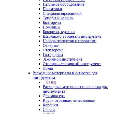
Паяльное оборудование
Пассатижи
Специализированный
Топоры и колуны
Болторезы
Ножницы
Бокорезы, кусачки
Шарнирно-губцевый инструмент
Наборы трещоток с головками
Отвёртки
Стеклорезы
Гвоздодёры
Зажимной инструмент
Столярно-слесарный инструмент
Ломы
Расходные материалы и оснастка для
инструмента
Назад
Расходные материалы и оснастка для
инструмента
Для миксера
Круги отрезные, лепестковые
Коронки
Сверла