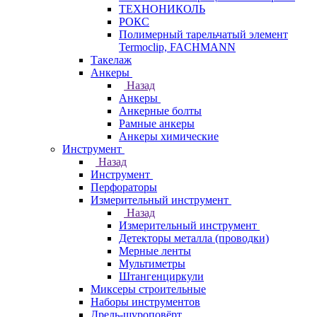
ТЕХНОНИКОЛЬ
РОКС
Полимерный тарельчатый элемент
Termoclip, FACHMANN
Такелаж
Анкеры
Назад
Анкеры
Анкерные болты
Рамные анкеры
Анкеры химические
Инструмент
Назад
Инструмент
Перфораторы
Измерительный инструмент
Назад
Измерительный инструмент
Детекторы металла (проводки)
Мерные ленты
Мультиметры
Штангенциркули
Миксеры строительные
Наборы инструментов
Дрель-шуроповёрт