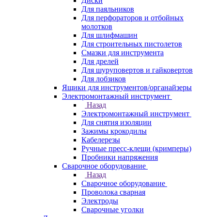
Диски
Для паяльников
Для перфораторов и отбойных
молотков
Для шлифмашин
Для строительных пистолетов
Смазки для инструмента
Для дрелей
Для шуруповертов и гайковертов
Для лобзиков
Ящики для инструментов/органайзеры
Электромонтажный инструмент
Назад
Электромонтажный инструмент
Для снятия изоляции
Зажимы крокодилы
Кабелерезы
Ручные пресс-клещи (кримперы)
Пробники напряжения
Сварочное оборудование
Назад
Сварочное оборудование
Проволока сварная
Электроды
Сварочные уголки