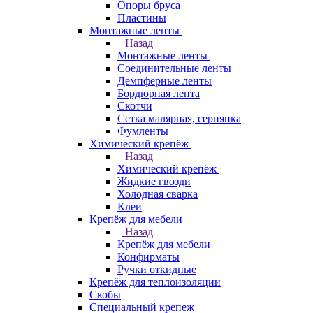
Опоры бруса
Пластины
Монтажные ленты
Назад
Монтажные ленты
Соединительные ленты
Демпферные ленты
Бордюрная лента
Скотчи
Сетка малярная, серпянка
Фумленты
Химический крепёж
Назад
Химический крепёж
Жидкие гвозди
Холодная сварка
Клеи
Крепёж для мебели
Назад
Крепёж для мебели
Конфирматы
Ручки откидные
Крепёж для теплоизоляции
Скобы
Специальный крепеж