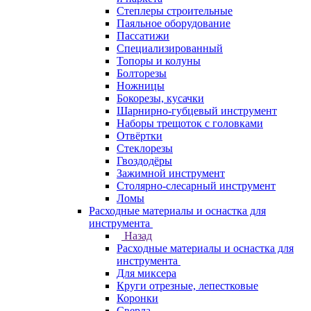
Степлеры строительные
Паяльное оборудование
Пассатижи
Специализированный
Топоры и колуны
Болторезы
Ножницы
Бокорезы, кусачки
Шарнирно-губцевый инструмент
Наборы трещоток с головками
Отвёртки
Стеклорезы
Гвоздодёры
Зажимной инструмент
Столярно-слесарный инструмент
Ломы
Расходные материалы и оснастка для
инструмента
Назад
Расходные материалы и оснастка для
инструмента
Для миксера
Круги отрезные, лепестковые
Коронки
Сверла