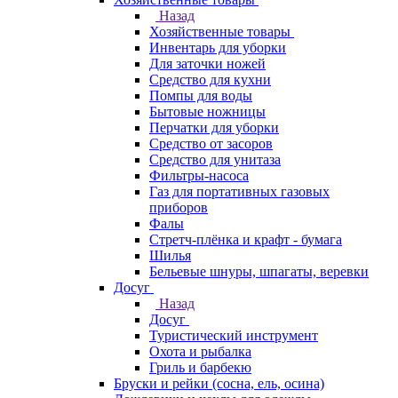
Назад
Хозяйственные товары
Инвентарь для уборки
Для заточки ножей
Средство для кухни
Помпы для воды
Бытовые ножницы
Перчатки для уборки
Средство от засоров
Средство для унитаза
Фильтры-насоса
Газ для портативных газовых
приборов
Фалы
Стретч-плёнка и крафт - бумага
Шилья
Бельевые шнуры, шпагаты, веревки
Досуг
Назад
Досуг
Туристический инструмент
Охота и рыбалка
Гриль и барбекю
Бруски и рейки (сосна, ель, осина)