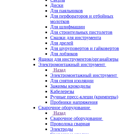
Диски
Для паяльников
Для перфораторов и отбойных
молотков
Для шлифмашин
Для строительных пистолетов
Смазки для инструмента
Для дрелей
Для шуруповертов и гайковертов
Для лобзиков
Ящики для инструментов/органайзеры
Электромонтажный инструмент
Назад
Электромонтажный инструмент
Для снятия изоляции
Зажимы крокодилы
Кабелерезы
Ручные пресс-клещи (кримперы)
Пробники напряжения
Сварочное оборудование
Назад
Сварочное оборудование
Проволока сварная
Электроды