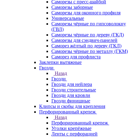
Саморезы с пресс-шайбой
Саморезы заборные
Саморезы для оконного профиля
Универсальные
Саморезы чёрные по гипсоволокну
(ГВЛ)
Саморезы чёрные по дереву (ГКД)
Саморезы для сэндвич-панелей
Саморез жёлтый по дереву (ГКЛ)
Саморезы чёрные по металлу (ГКМ)
Саморез для профлиста
Заклепки вытяжные
Гвозди
Назад
Гвозди
Гвозди для нейлера
Гвозди строительные
Гвозди для кровли
Гвозди финишные
Клипсы и скобы для крепления
Перфорированный крепеж
Назад
Перфорированный крепеж
Уголки крепёжные
Ленты с перфорацией