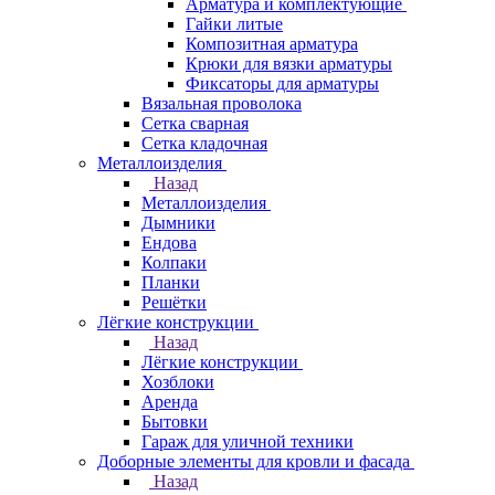
Арматура и комплектующие
Гайки литые
Композитная арматура
Крюки для вязки арматуры
Фиксаторы для арматуры
Вязальная проволока
Сетка сварная
Сетка кладочная
Металлоизделия
Назад
Металлоизделия
Дымники
Ендова
Колпаки
Планки
Решётки
Лёгкие конструкции
Назад
Лёгкие конструкции
Хозблоки
Аренда
Бытовки
Гараж для уличной техники
Доборные элементы для кровли и фасада
Назад