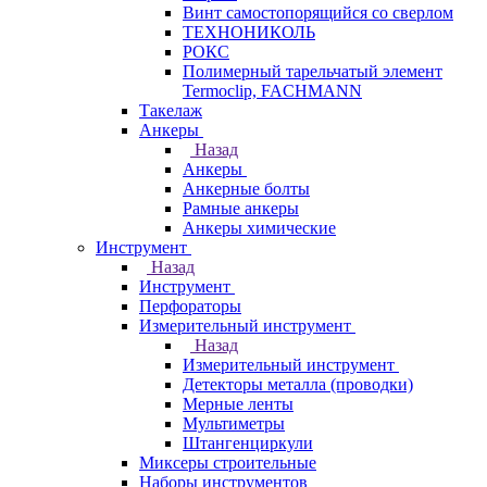
Винт самостопорящийся со сверлом
ТЕХНОНИКОЛЬ
РОКС
Полимерный тарельчатый элемент
Termoclip, FACHMANN
Такелаж
Анкеры
Назад
Анкеры
Анкерные болты
Рамные анкеры
Анкеры химические
Инструмент
Назад
Инструмент
Перфораторы
Измерительный инструмент
Назад
Измерительный инструмент
Детекторы металла (проводки)
Мерные ленты
Мультиметры
Штангенциркули
Миксеры строительные
Наборы инструментов