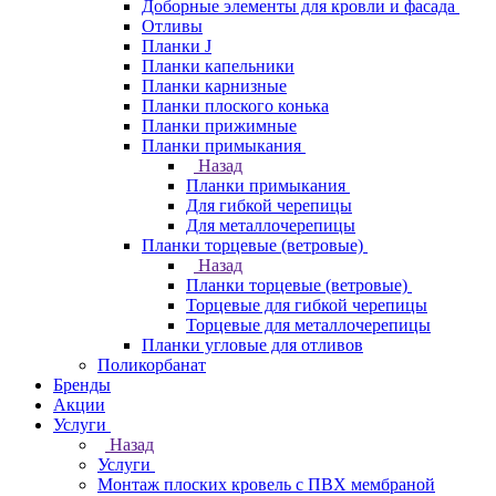
Доборные элементы для кровли и фасада
Отливы
Планки J
Планки капельники
Планки карнизные
Планки плоского конька
Планки прижимные
Планки примыкания
Назад
Планки примыкания
Для гибкой черепицы
Для металлочерепицы
Планки торцевые (ветровые)
Назад
Планки торцевые (ветровые)
Торцевые для гибкой черепицы
Торцевые для металлочерепицы
Планки угловые для отливов
Поликорбанат
Бренды
Акции
Услуги
Назад
Услуги
Монтаж плоских кровель с ПВХ мембраной