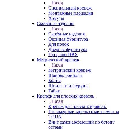
Назад
Специальный крепеж
Монтажные площадки
Хомуты
Скобяные изделия
Назад
Скобяные изделия
Оконная фурнитура
Для полок
Дверная фурнитура
Профили ПВХ
Метрический крепеж
Назад
Метрический крепеж
Шайбы, рондоли
Болты
Шпильки и шурупы
Гайки
Крепеж для плоских кровель
Назад
Крепеж для плоских кровель
Полимерные тарельчатые элементы
TOUA
Винт самонарезающий по бетону
острый