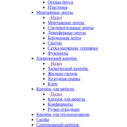
Опоры бруса
Пластины
Монтажные ленты
Назад
Монтажные ленты
Соединительные ленты
Демпферные ленты
Бордюрная лента
Скотчи
Сетка малярная, серпянка
Фумленты
Химический крепёж
Назад
Химический крепёж
Жидкие гвозди
Холодная сварка
Клеи
Крепёж для мебели
Назад
Крепёж для мебели
Конфирматы
Ручки откидные
Крепёж для теплоизоляции
Скобы
Специальный крепеж