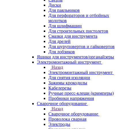
Диски
Для паяльников
Для перфораторов и отбойных
молотков
Для шлифмашин
Для строительных пистолетов
Смазки для инструмента
Для дрелей
Для шуруповертов и гайковертов
Для лобзиков
Ящики для инструментов/органайзеры
Электромонтажный инструмент
Назад
Электромонтажный инструмент
Для снятия изоляции
Зажимы крокодилы
Кабелерезы
Ручные пресс-клещи (кримперы)
Пробники напряжения
Сварочное оборудование
Назад
Сварочное оборудование
Проволока сварная
Электроды