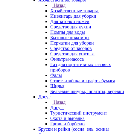
Назад
Хозяйственные товары
Инвентарь для уборки
Для заточки ножей
Средство для кухни
Помпы для воды
Бытовые ножницы
Перчатки для уборки
Средство от засоров
Средство для унитаза
Фильтры-насоса
Газ для портативных газовых
приборов
Фалы
Стретч-плёнка и крафт - бумага
Шилья
Бельевые шнуры, шпагаты, веревки
Досуг
Назад
Досуг
Туристический инструмент
Охота и рыбалка
Гриль и барбекю
Бруски и рейки (сосна, ель, осина)