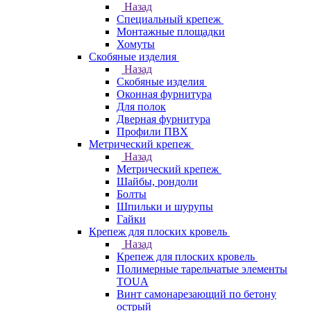
Назад
Специальный крепеж
Монтажные площадки
Хомуты
Скобяные изделия
Назад
Скобяные изделия
Оконная фурнитура
Для полок
Дверная фурнитура
Профили ПВХ
Метрический крепеж
Назад
Метрический крепеж
Шайбы, рондоли
Болты
Шпильки и шурупы
Гайки
Крепеж для плоских кровель
Назад
Крепеж для плоских кровель
Полимерные тарельчатые элементы
TOUA
Винт самонарезающий по бетону
острый