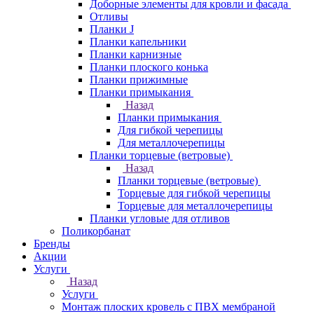
Доборные элементы для кровли и фасада
Отливы
Планки J
Планки капельники
Планки карнизные
Планки плоского конька
Планки прижимные
Планки примыкания
Назад
Планки примыкания
Для гибкой черепицы
Для металлочерепицы
Планки торцевые (ветровые)
Назад
Планки торцевые (ветровые)
Торцевые для гибкой черепицы
Торцевые для металлочерепицы
Планки угловые для отливов
Поликорбанат
Бренды
Акции
Услуги
Назад
Услуги
Монтаж плоских кровель с ПВХ мембраной