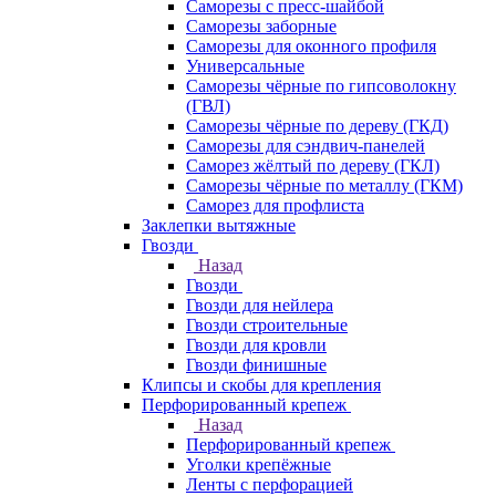
Саморезы с пресс-шайбой
Саморезы заборные
Саморезы для оконного профиля
Универсальные
Саморезы чёрные по гипсоволокну
(ГВЛ)
Саморезы чёрные по дереву (ГКД)
Саморезы для сэндвич-панелей
Саморез жёлтый по дереву (ГКЛ)
Саморезы чёрные по металлу (ГКМ)
Саморез для профлиста
Заклепки вытяжные
Гвозди
Назад
Гвозди
Гвозди для нейлера
Гвозди строительные
Гвозди для кровли
Гвозди финишные
Клипсы и скобы для крепления
Перфорированный крепеж
Назад
Перфорированный крепеж
Уголки крепёжные
Ленты с перфорацией