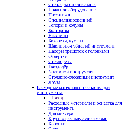
Степлеры строительные
Паяльное оборудование
Пассатижи
Специализированный
Топоры и колуны
Болторезы
Ножницы
Бокорезы, кусачки
Шарнирно-губцевый инструмент
Наборы трещоток с головками
Отвёртки
Стеклорезы
Гвоздодёры
Зажимной инструмент
Столярно-слесарный инструмент
Ломы
Расходные материалы и оснастка для
инструмента
Назад
Расходные материалы и оснастка для
инструмента
Для миксера
Круги отрезные, лепестковые
Коронки
Сверла