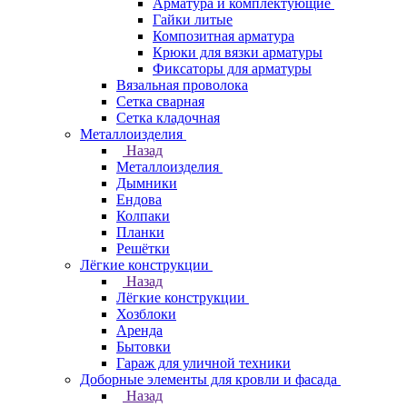
Арматура и комплектующие
Гайки литые
Композитная арматура
Крюки для вязки арматуры
Фиксаторы для арматуры
Вязальная проволока
Сетка сварная
Сетка кладочная
Металлоизделия
Назад
Металлоизделия
Дымники
Ендова
Колпаки
Планки
Решётки
Лёгкие конструкции
Назад
Лёгкие конструкции
Хозблоки
Аренда
Бытовки
Гараж для уличной техники
Доборные элементы для кровли и фасада
Назад