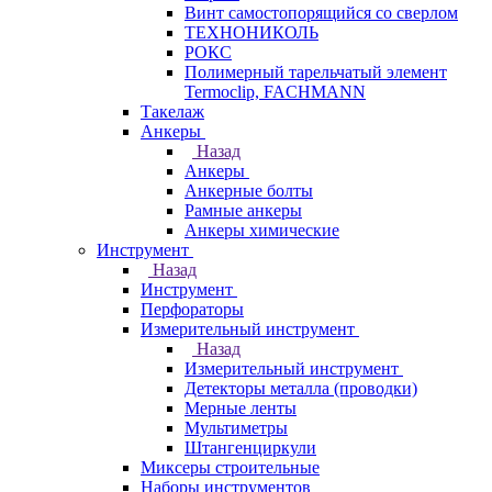
Винт самостопорящийся со сверлом
ТЕХНОНИКОЛЬ
РОКС
Полимерный тарельчатый элемент
Termoclip, FACHMANN
Такелаж
Анкеры
Назад
Анкеры
Анкерные болты
Рамные анкеры
Анкеры химические
Инструмент
Назад
Инструмент
Перфораторы
Измерительный инструмент
Назад
Измерительный инструмент
Детекторы металла (проводки)
Мерные ленты
Мультиметры
Штангенциркули
Миксеры строительные
Наборы инструментов