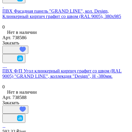
ПВХ Фасадная панель "GRAND LINE", кол. Design,
Клинкерный кирпич графит со швом (RAL 9005), 380х985
0
Нет в наличии
Арт.
738586
Заказать
ПВХ Ф/П Угол клинкерный кирпич графит со швом (RAL
9005) "GRAND LINE", коллекция "Design", H -380мм.
0
Нет в наличии
Арт.
738588
Заказать
592.32 ₽/
шт