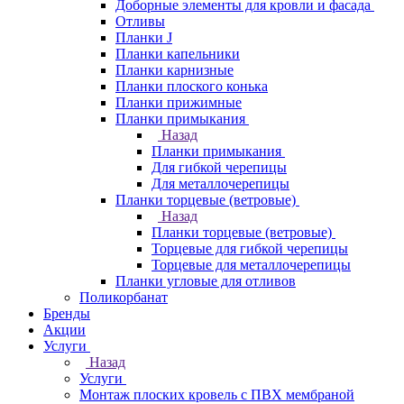
Доборные элементы для кровли и фасада
Отливы
Планки J
Планки капельники
Планки карнизные
Планки плоского конька
Планки прижимные
Планки примыкания
Назад
Планки примыкания
Для гибкой черепицы
Для металлочерепицы
Планки торцевые (ветровые)
Назад
Планки торцевые (ветровые)
Торцевые для гибкой черепицы
Торцевые для металлочерепицы
Планки угловые для отливов
Поликорбанат
Бренды
Акции
Услуги
Назад
Услуги
Монтаж плоских кровель с ПВХ мембраной