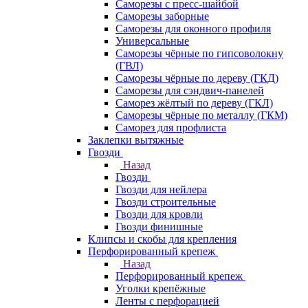
Саморезы с пресс-шайбой
Саморезы заборные
Саморезы для оконного профиля
Универсальные
Саморезы чёрные по гипсоволокну
(ГВЛ)
Саморезы чёрные по дереву (ГКД)
Саморезы для сэндвич-панелей
Саморез жёлтый по дереву (ГКЛ)
Саморезы чёрные по металлу (ГКМ)
Саморез для профлиста
Заклепки вытяжные
Гвозди
Назад
Гвозди
Гвозди для нейлера
Гвозди строительные
Гвозди для кровли
Гвозди финишные
Клипсы и скобы для крепления
Перфорированный крепеж
Назад
Перфорированный крепеж
Уголки крепёжные
Ленты с перфорацией