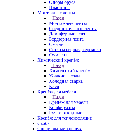
Опоры бруса
Пластины
Монтажные ленты
Назад
Монтажные ленты
Соединительные ленты
Демпферные ленты
Бордюрная лента
Скотчи
Сетка малярная, серпянка
Фумленты
Химический крепёж
Назад
Химический крепёж
Жидкие гвозди
Холодная сварка
Клеи
Крепёж для мебели
Назад
Крепёж для мебели
Конфирматы
Ручки откидные
Крепёж для теплоизоляции
Скобы
Специальный крепеж