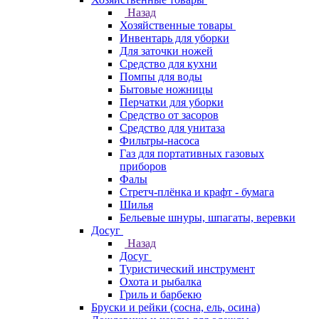
Назад
Хозяйственные товары
Инвентарь для уборки
Для заточки ножей
Средство для кухни
Помпы для воды
Бытовые ножницы
Перчатки для уборки
Средство от засоров
Средство для унитаза
Фильтры-насоса
Газ для портативных газовых
приборов
Фалы
Стретч-плёнка и крафт - бумага
Шилья
Бельевые шнуры, шпагаты, веревки
Досуг
Назад
Досуг
Туристический инструмент
Охота и рыбалка
Гриль и барбекю
Бруски и рейки (сосна, ель, осина)