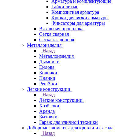
Арматура и комплектующие
Гайки литые
Композитная арматура
Крюки для вязки арматуры
Фиксаторы для арматуры
Вязальная проволока
Сетка сварная
Сетка кладочная
Металлоизделия
Назад
Металлоизделия
Дымники
Ендова
Колпаки
Планки
Решётки
Лёгкие конструкции
Назад
Лёгкие конструкции
Хозблоки
Аренда
Бытовки
Гараж для уличной техники
Доборные элементы для кровли и фасада
Назад