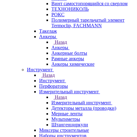
Винт самостопорящийся со сверлом
ТЕХНОНИКОЛЬ
РОКС
Полимерный тарельчатый элемент
Termoclip, FACHMANN
Такелаж
Анкеры
Назад
Анкеры
Анкерные болты
Рамные анкеры
Анкеры химические
Инструмент
Назад
Инструмент
Перфораторы
Измерительный инструмент
Назад
Измерительный инструмент
Детекторы металла (проводки)
Мерные ленты
Мультиметры
Штангенциркули
Миксеры строительные
Наборы инструментов