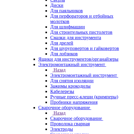
Диски
Для паяльников
Для перфораторов и отбойных
молотков
Для шлифмашин
Для строительных пистолетов
Смазки для инструмента
Для дрелей
Для шуруповертов и гайковертов
Для лобзиков
Ящики для инструментов/органайзеры
Электромонтажный инструмент
Назад
Электромонтажный инструмент
Для снятия изоляции
Зажимы крокодилы
Кабелерезы
Ручные пресс-клещи (кримперы)
Пробники напряжения
Сварочное оборудование
Назад
Сварочное оборудование
Проволока сварная
Электроды