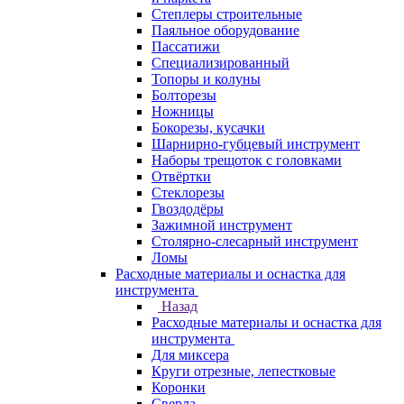
Степлеры строительные
Паяльное оборудование
Пассатижи
Специализированный
Топоры и колуны
Болторезы
Ножницы
Бокорезы, кусачки
Шарнирно-губцевый инструмент
Наборы трещоток с головками
Отвёртки
Стеклорезы
Гвоздодёры
Зажимной инструмент
Столярно-слесарный инструмент
Ломы
Расходные материалы и оснастка для
инструмента
Назад
Расходные материалы и оснастка для
инструмента
Для миксера
Круги отрезные, лепестковые
Коронки
Сверла