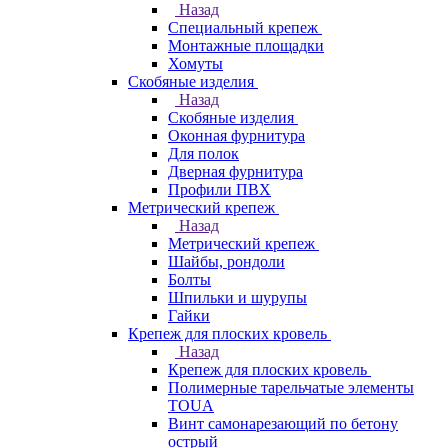
Назад
Специальный крепеж
Монтажные площадки
Хомуты
Скобяные изделия
Назад
Скобяные изделия
Оконная фурнитура
Для полок
Дверная фурнитура
Профили ПВХ
Метрический крепеж
Назад
Метрический крепеж
Шайбы, рондоли
Болты
Шпильки и шурупы
Гайки
Крепеж для плоских кровель
Назад
Крепеж для плоских кровель
Полимерные тарельчатые элементы
TOUA
Винт самонарезающий по бетону
острый