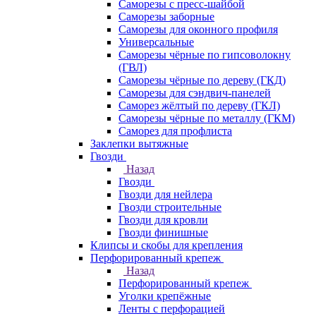
Саморезы с пресс-шайбой
Саморезы заборные
Саморезы для оконного профиля
Универсальные
Саморезы чёрные по гипсоволокну
(ГВЛ)
Саморезы чёрные по дереву (ГКД)
Саморезы для сэндвич-панелей
Саморез жёлтый по дереву (ГКЛ)
Саморезы чёрные по металлу (ГКМ)
Саморез для профлиста
Заклепки вытяжные
Гвозди
Назад
Гвозди
Гвозди для нейлера
Гвозди строительные
Гвозди для кровли
Гвозди финишные
Клипсы и скобы для крепления
Перфорированный крепеж
Назад
Перфорированный крепеж
Уголки крепёжные
Ленты с перфорацией