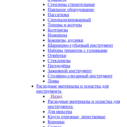
Степлеры строительные
Паяльное оборудование
Пассатижи
Специализированный
Топоры и колуны
Болторезы
Ножницы
Бокорезы, кусачки
Шарнирно-губцевый инструмент
Наборы трещоток с головками
Отвёртки
Стеклорезы
Гвоздодёры
Зажимной инструмент
Столярно-слесарный инструмент
Ломы
Расходные материалы и оснастка для
инструмента
Назад
Расходные материалы и оснастка для
инструмента
Для миксера
Круги отрезные, лепестковые
Коронки
Сверла