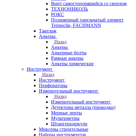
Винт самостопорящийся со сверлом
ТЕХНОНИКОЛЬ
РОКС
Полимерный тарельчатый элемент
Termoclip, FACHMANN
Такелаж
Анкеры
Назад
Анкеры
Анкерные болты
Рамные анкеры
Анкеры химические
Инструмент
Назад
Инструмент
Перфораторы
Измерительный инструмент
Назад
Измерительный инструмент
Детекторы металла (проводки)
Мерные ленты
Мультиметры
Штангенциркули
Миксеры строительные
Наборы инструментов