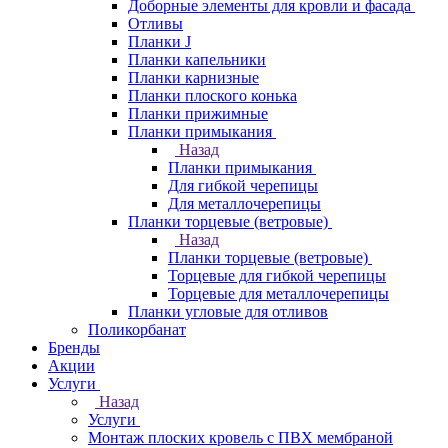
Доборные элементы для кровли и фасада
Отливы
Планки J
Планки капельники
Планки карнизные
Планки плоского конька
Планки прижимные
Планки примыкания
Назад
Планки примыкания
Для гибкой черепицы
Для металлочерепицы
Планки торцевые (ветровые)
Назад
Планки торцевые (ветровые)
Торцевые для гибкой черепицы
Торцевые для металлочерепицы
Планки угловые для отливов
Поликорбанат
Бренды
Акции
Услуги
Назад
Услуги
Монтаж плоских кровель с ПВХ мембраной