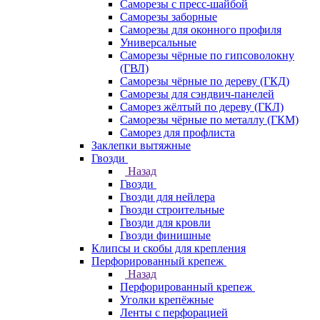
Саморезы с пресс-шайбой
Саморезы заборные
Саморезы для оконного профиля
Универсальные
Саморезы чёрные по гипсоволокну
(ГВЛ)
Саморезы чёрные по дереву (ГКД)
Саморезы для сэндвич-панелей
Саморез жёлтый по дереву (ГКЛ)
Саморезы чёрные по металлу (ГКМ)
Саморез для профлиста
Заклепки вытяжные
Гвозди
Назад
Гвозди
Гвозди для нейлера
Гвозди строительные
Гвозди для кровли
Гвозди финишные
Клипсы и скобы для крепления
Перфорированный крепеж
Назад
Перфорированный крепеж
Уголки крепёжные
Ленты с перфорацией