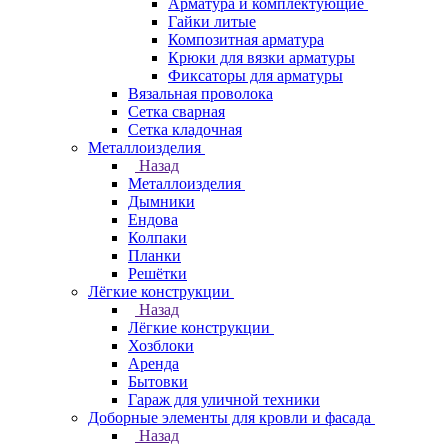
Арматура и комплектующие
Гайки литые
Композитная арматура
Крюки для вязки арматуры
Фиксаторы для арматуры
Вязальная проволока
Сетка сварная
Сетка кладочная
Металлоизделия
Назад
Металлоизделия
Дымники
Ендова
Колпаки
Планки
Решётки
Лёгкие конструкции
Назад
Лёгкие конструкции
Хозблоки
Аренда
Бытовки
Гараж для уличной техники
Доборные элементы для кровли и фасада
Назад