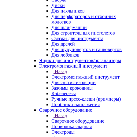
Диски
Для паяльников
Для перфораторов и отбойных
молотков
Для шлифмашин
Для строительных пистолетов
Смазки для инструмента
Для дрелей
Для шуруповертов и гайковертов
Для лобзиков
Ящики для инструментов/органайзеры
Электромонтажный инструмент
Назад
Электромонтажный инструмент
Для снятия изоляции
Зажимы крокодилы
Кабелерезы
Ручные пресс-клещи (кримперы)
Пробники напряжения
Сварочное оборудование
Назад
Сварочное оборудование
Проволока сварная
Электроды