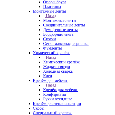
Опоры бруса
Пластины
Монтажные ленты
Назад
Монтажные ленты
Соединительные ленты
Демпферные ленты
Бордюрная лента
Скотчи
Сетка малярная, серпянка
Фумленты
Химический крепёж
Назад
Химический крепёж
Жидкие гвозди
Холодная сварка
Клеи
Крепёж для мебели
Назад
Крепёж для мебели
Конфирматы
Ручки откидные
Крепёж для теплоизоляции
Скобы
Специальный крепеж