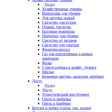
Назад
Хозяйственные товары
Инвентарь для уборки
Для заточки ножей
Средство для кухни
Помпы для воды
Бытовые ножницы
Перчатки для уборки
Средство от засоров
Средство для унитаза
Фильтры-насоса
Газ для портативных газовых
приборов
Фалы
Стретч-плёнка и крафт - бумага
Шилья
Бельевые шнуры, шпагаты, веревки
Досуг
Назад
Досуг
Туристический инструмент
Охота и рыбалка
Гриль и барбекю
Бруски и рейки (сосна, ель, осина)