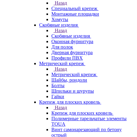
Назад
Специальный крепеж
Монтажные площадки
Хомуты
Скобяные изделия
Назад
Скобяные изделия
Оконная фурнитура
Для полок
Дверная фурнитура
Профили ПВХ
Метрический крепеж
Назад
Метрический крепеж
Шайбы, рондоли
Болты
Шпильки и шурупы
Гайки
Крепеж для плоских кровель
Назад
Крепеж для плоских кровель
Полимерные тарельчатые элементы
TOUA
Винт самонарезающий по бетону
острый